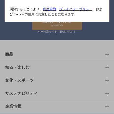
関連リンク
閲覧することにより、
利用規約
、
プライバシーポリシー
、およ
び Cookie の使用に同意したことになります。
バー検索サイト［BAR-NAVI］
商品
商品TOP
知る・楽しむ
商品一覧
知る・楽しむTOP
文化・スポーツ
商品発売情報
キャンペーン
文化・スポーツTOP
サステナビリティ
栄養成分一覧
工場見学
サントリーホール
サステナビリティTOP
企業情報