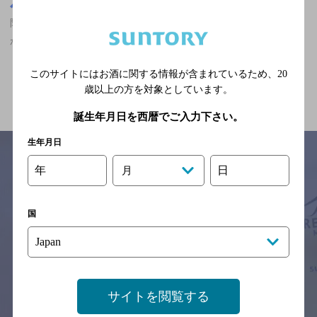
大阪府
阿波座駅(大阪府)周辺500m
阿波座駅(大阪府)周辺500m,ザ・プレミアム・モルツが飲める,夜景
が楽しめるのお店
このサイトにはお酒に関する情報が含まれているため、
20
関連ページ
歳以上の方を対象としています。
誕生年月日を西暦でご入力下さい。
生年月日
年
日
月
サイトマップ
ご意見・ご感想
利用規約
※それぞれのお店のメニューや営業時間などの掲載情報については、
国
予告なしに変更されることがありますので、
念のためお店にご確認の上ご来店くださいますようお願い申し上げま
す。
情報提供：ぐるなび
サイトを閲覧する