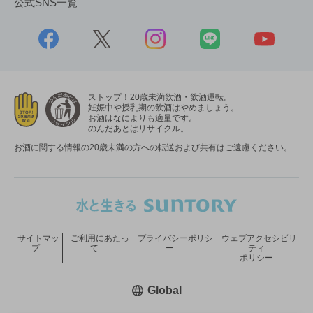
公式SNS一覧
ストップ！20歳未満飲酒・飲酒運転。
妊娠中や授乳期の飲酒はやめましょう。
お酒はなによりも適量です。
のんだあとはリサイクル。
お酒に関する情報の20歳未満の方への転送および共有はご遠慮ください。
サイトマッ
ご利用にあたっ
プライバシーポリシ
ウェブアクセシビリ
プ
て
ー
ティ
ポリシー
新しいウィンドウで開く
Global