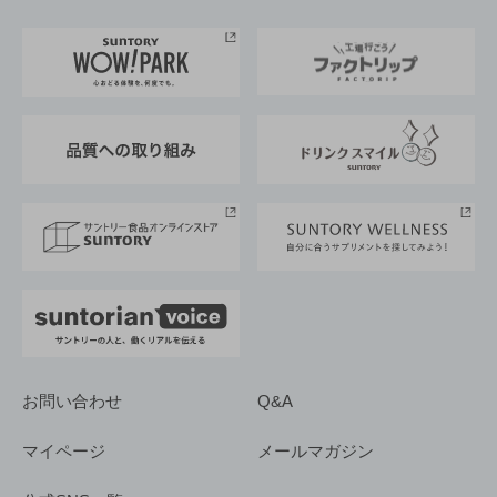
お料理・お酒レシピ
サントリー美術館
トップメッセージ
企業情報TOP
地域情報
サントリーサンバーズ大阪
サントリーが考えるサステナビリティ経営
企業概要
東京サントリーサンゴリアス
ESG情報ポータル
グループ企業一覧
サントリースポーツ
サステナビリティストーリーズ
事業所一覧
採用情報
お問い合わせ
Q&A
マイページ
メールマガジン