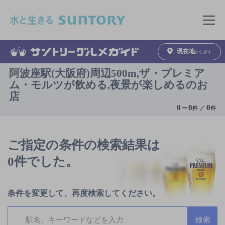
このページの本文へ移動
メニュ
現在地
から探す
阿波座駅(大阪府)周辺500m,ザ・プレミア
ム・モルツが飲める,夜景が楽しめるのお
店
0
～
0
0
件 ／
件
ご指定の条件の検索結果は
0件でした。
条件を変更して、再度検索してください。