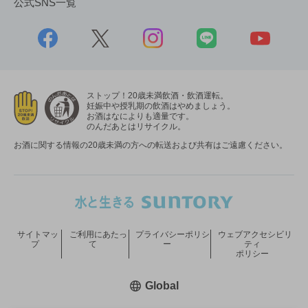
公式SNS一覧
ストップ！20歳未満飲酒・飲酒運転。
妊娠中や授乳期の飲酒はやめましょう。
お酒はなによりも適量です。
のんだあとはリサイクル。
お酒に関する情報の20歳未満の方への転送および共有はご遠慮ください。
サイトマッ
ご利用にあたっ
プライバシーポリシ
ウェブアクセシビリ
プ
て
ー
ティ
ポリシー
新しいウィンドウで開く
Global