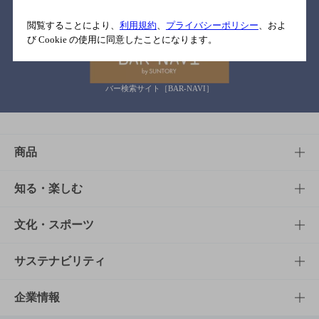
関連リンク
閲覧することにより、
利用規約
、
プライバシーポリシー
、およ
び Cookie の使用に同意したことになります。
バー検索サイト［BAR-NAVI］
商品
商品TOP
知る・楽しむ
商品一覧
知る・楽しむTOP
文化・スポーツ
商品発売情報
キャンペーン
文化・スポーツTOP
サステナビリティ
栄養成分一覧
工場見学
サントリーホール
サステナビリティTOP
企業情報