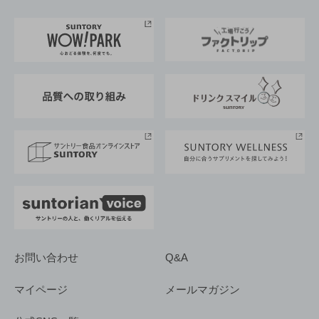
お料理・お酒レシピ
サントリー美術館
トップメッセージ
企業情報TOP
地域情報
サントリーサンバーズ大阪
サントリーが考えるサステナビリティ経営
企業概要
東京サントリーサンゴリアス
ESG情報ポータル
グループ企業一覧
サントリースポーツ
サステナビリティストーリーズ
事業所一覧
採用情報
お問い合わせ
Q&A
マイページ
メールマガジン