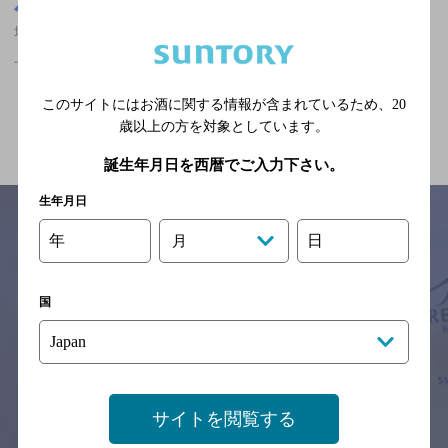
大阪府
堺筋本町駅(大阪府)周辺500m
堺筋本町駅(大阪府)周辺500m,中華料理,夜景が楽しめる,2,000円以
上～3,000円未満,飲み放題ありのお店
このサイトにはお酒に関する情報が含まれているため、
20
関連ページ
歳以上の方を対象としています。
誕生年月日を西暦でご入力下さい。
生年月日
年
日
月
サイトマップ
ご意見・ご感想
利用規約
※それぞれのお店のメニューや営業時間などの掲載情報については、
国
予告なしに変更されることがありますので、
念のためお店にご確認の上ご来店くださいますようお願い申し上げま
す。
情報提供：ぐるなび
サイトを閲覧する