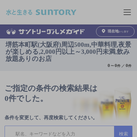
このページの本文へ移動
メニュ
現在地
から探す
堺筋本町駅(大阪府)周辺500m,中華料理,夜景
が楽しめる,2,000円以上～3,000円未満,飲み
放題ありのお店
0
～
0
0
件 ／
件
ご指定の条件の検索結果は
0件でした。
条件を変更して、再度検索してください。