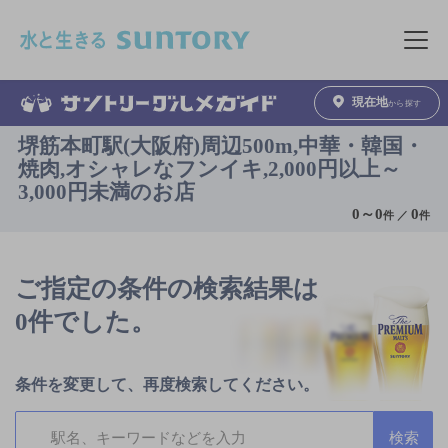
このページの本文へ移動
メニュ
現在地
から探す
堺筋本町駅(大阪府)周辺500m,中華・韓国・
焼肉,オシャレなフンイキ,2,000円以上～
3,000円未満のお店
0
～
0
0
件 ／
件
ご指定の条件の検索結果は
0件でした。
条件を変更して、再度検索してください。