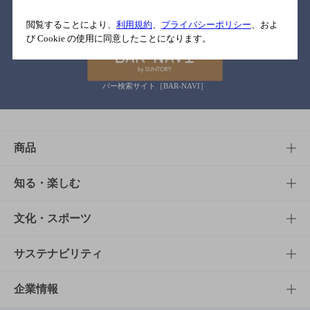
関連リンク
閲覧することにより、
利用規約
、
プライバシーポリシー
、およ
び Cookie の使用に同意したことになります。
バー検索サイト［BAR-NAVI］
商品
商品TOP
知る・楽しむ
商品一覧
知る・楽しむTOP
文化・スポーツ
商品発売情報
キャンペーン
文化・スポーツTOP
サステナビリティ
栄養成分一覧
工場見学
サントリーホール
サステナビリティTOP
企業情報