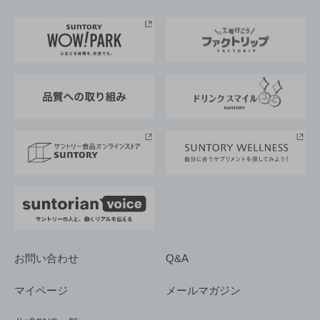
お料理・お酒レシピ
サントリー美術館
トップメッセージ
企業情報TOP
地域情報
サントリーサンバーズ大阪
サントリーが考えるサステナビリティ経営
企業概要
東京サントリーサンゴリアス
ESG情報ポータル
グループ企業一覧
サントリースポーツ
サステナビリティストーリーズ
事業所一覧
採用情報
お問い合わせ
Q&A
マイページ
メールマガジン