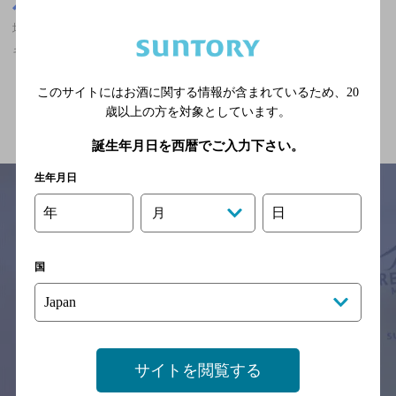
大阪府
堺筋本町駅(大阪府)周辺500m
堺筋本町駅(大阪府)周辺500m,中華・韓国・焼肉,オシャレなフンイ
キ,2,000円以上～3,000円未満のお店
このサイトにはお酒に関する情報が含まれているため、
20
関連ページ
歳以上の方を対象としています。
誕生年月日を西暦でご入力下さい。
生年月日
年
日
月
サイトマップ
ご意見・ご感想
利用規約
※それぞれのお店のメニューや営業時間などの掲載情報については、
国
予告なしに変更されることがありますので、
念のためお店にご確認の上ご来店くださいますようお願い申し上げま
す。
情報提供：ぐるなび
サイトを閲覧する