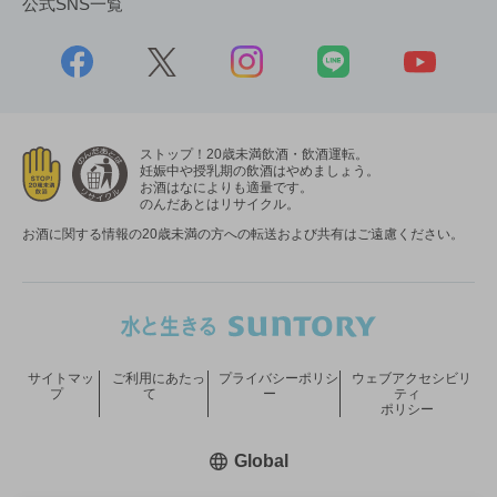
公式SNS一覧
ストップ！20歳未満飲酒・飲酒運転。
妊娠中や授乳期の飲酒はやめましょう。
お酒はなによりも適量です。
のんだあとはリサイクル。
お酒に関する情報の20歳未満の方への転送および共有はご遠慮ください。
サイトマッ
ご利用にあたっ
プライバシーポリシ
ウェブアクセシビリ
プ
て
ー
ティ
ポリシー
新しいウィンドウで開く
Global