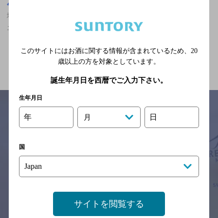
大阪府
堺筋本町駅(大阪府)周辺500m
堺筋本町駅(大阪府)周辺500m,居酒屋,ザ・プレミアム・モルツ香る
エールが飲める,貸切OK,2,000円未満のお店
このサイトにはお酒に関する情報が含まれているため、
20
関連ページ
歳以上の方を対象としています。
誕生年月日を西暦でご入力下さい。
生年月日
年
日
月
サイトマップ
ご意見・ご感想
利用規約
※それぞれのお店のメニューや営業時間などの掲載情報については、
国
予告なしに変更されることがありますので、
念のためお店にご確認の上ご来店くださいますようお願い申し上げま
す。
情報提供：ぐるなび
サイトを閲覧する