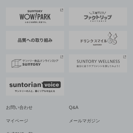
お料理・お酒レシピ
サントリー美術館
トップメッセージ
企業情報TOP
地域情報
サントリーサンバーズ大阪
サントリーが考えるサステナビリティ経営
企業概要
東京サントリーサンゴリアス
ESG情報ポータル
グループ企業一覧
サントリースポーツ
サステナビリティストーリーズ
事業所一覧
採用情報
お問い合わせ
Q&A
マイページ
メールマガジン