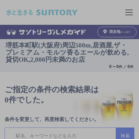
このページの本文へ移動
メニュ
現在地
から探す
堺筋本町駅(大阪府)周辺500m,居酒屋,ザ・
プレミアム・モルツ香るエールが飲める,
貸切OK,2,000円未満のお店
0
～
0
0
件 ／
件
ご指定の条件の検索結果は
0件でした。
条件を変更して、再度検索してください。