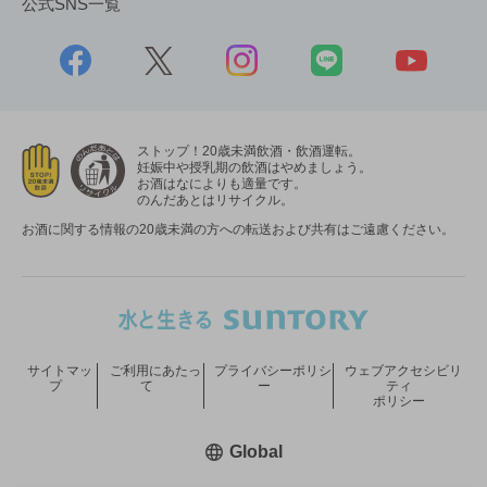
公式SNS一覧
ストップ！20歳未満飲酒・飲酒運転。
妊娠中や授乳期の飲酒はやめましょう。
お酒はなによりも適量です。
のんだあとはリサイクル。
お酒に関する情報の20歳未満の方への転送および共有はご遠慮ください。
サイトマッ
ご利用にあたっ
プライバシーポリシ
ウェブアクセシビリ
プ
て
ー
ティ
ポリシー
新しいウィンドウで開く
Global