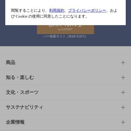
関連リンク
閲覧することにより、
利用規約
、
プライバシーポリシー
、およ
び Cookie の使用に同意したことになります。
バー検索サイト［BAR-NAVI］
商品
商品TOP
知る・楽しむ
商品一覧
知る・楽しむTOP
文化・スポーツ
商品発売情報
キャンペーン
文化・スポーツTOP
サステナビリティ
栄養成分一覧
工場見学
サントリーホール
サステナビリティTOP
企業情報