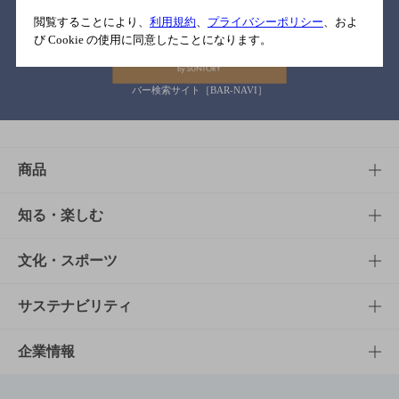
関連リンク
閲覧することにより、
利用規約
、
プライバシーポリシー
、およ
び Cookie の使用に同意したことになります。
バー検索サイト［BAR-NAVI］
商品
商品TOP
知る・楽しむ
商品一覧
知る・楽しむTOP
文化・スポーツ
商品発売情報
キャンペーン
文化・スポーツTOP
サステナビリティ
栄養成分一覧
工場見学
サントリーホール
サステナビリティTOP
企業情報
お料理・お酒レシピ
サントリー美術館
トップメッセージ
企業情報TOP