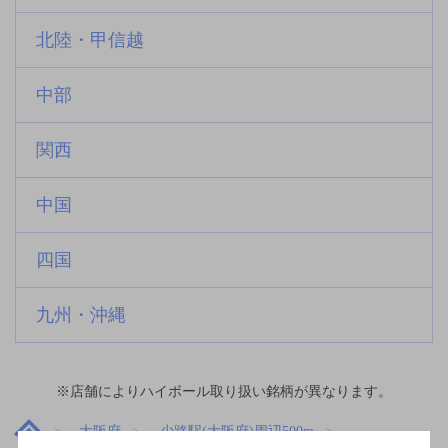
北陸・甲信越
中部
関西
中国
四国
九州・沖縄
※店舗によりハイボール取り扱い銘柄が異なります。
大阪府
少路駅(大阪府)周辺500m