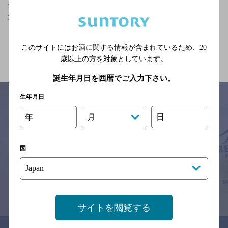
少路駅(大阪府)周辺500m,バー,食べ放題あり,5,000円以上～7,000円
未満のお店
関連ページ
このサイトにはお酒に関する情報が含まれているため、
20
歳以上の方を対象としています。
誕生年月日を西暦でご入力下さい。
生年月日
年
日
月
サイトマップ
ご意見・ご感想
利用規約
※それぞれのお店のメニューや営業時間などの掲載情報については、
国
予告なしに変更されることがありますので、
念のためお店にご確認の上ご来店くださいますようお願い申し上げま
す。
情報提供：ぐるなび
サイトを閲覧する