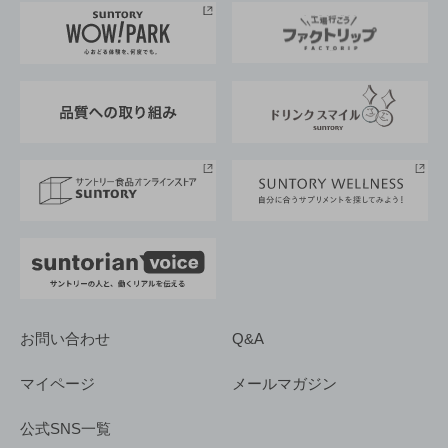
地域情報
サントリーサンバーズ大阪
サントリーが考えるサステナビリティ経営
企業概要
東京サントリーサンゴリアス
ESG情報ポータル
グループ企業一覧
サントリースポーツ
サステナビリティストーリーズ
事業所一覧
採用情報
お問い合わせ
Q&A
マイページ
メールマガジン
公式SNS一覧