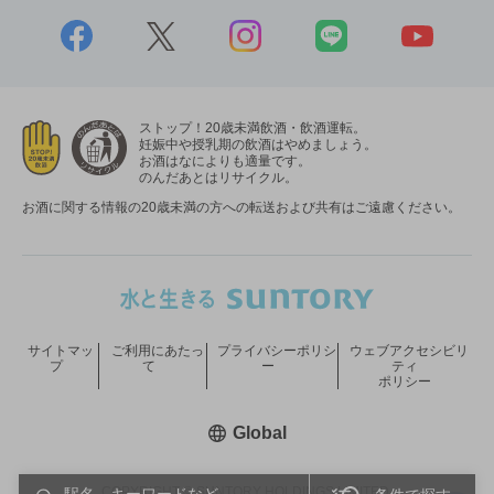
ストップ！20歳未満飲酒・飲酒運転。
妊娠中や授乳期の飲酒はやめましょう。
お酒はなによりも適量です。
のんだあとはリサイクル。
お酒に関する情報の20歳未満の方への転送および共有はご遠慮ください。
サイトマッ
ご利用にあたっ
プライバシーポリシ
ウェブアクセシビリ
プ
て
ー
ティ
ポリシー
新しいウィンドウで開く
Global
COPYRIGHT © SUNTORY HOLDINGS LIMITED.