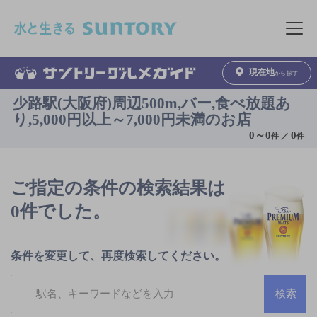
このページの本文へ移動
メニュ
現在地
から探す
少路駅(大阪府)周辺500m,バー,食べ放題あ
り,5,000円以上～7,000円未満のお店
0
～
0
0
件 ／
件
ご指定の条件の検索結果は
0件でした。
条件を変更して、再度検索してください。