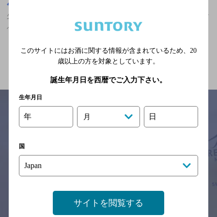
大阪府
少路駅(大阪府)周辺500m
少路駅(大阪府)周辺500m,洋食,ザ・プレミアム・モルツが飲める,食
べ放題あり,5,000円以上～7,000円未満の神泡達人店
このサイトにはお酒に関する情報が含まれているため、
20
関連ページ
歳以上の方を対象としています。
誕生年月日を西暦でご入力下さい。
生年月日
年
日
月
サイトマップ
ご意見・ご感想
利用規約
※それぞれのお店のメニューや営業時間などの掲載情報については、
国
予告なしに変更されることがありますので、
念のためお店にご確認の上ご来店くださいますようお願い申し上げま
す。
情報提供：ぐるなび
サイトを閲覧する