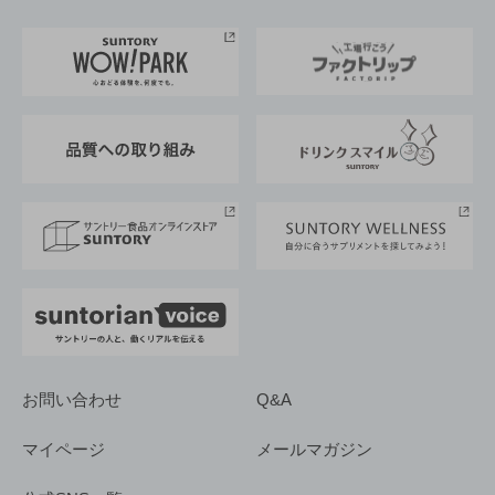
お料理・お酒レシピ
サントリー美術館
トップメッセージ
企業情報TOP
地域情報
サントリーサンバーズ大阪
サントリーが考えるサステナビリティ経営
企業概要
東京サントリーサンゴリアス
ESG情報ポータル
グループ企業一覧
サントリースポーツ
サステナビリティストーリーズ
事業所一覧
採用情報
お問い合わせ
Q&A
マイページ
メールマガジン