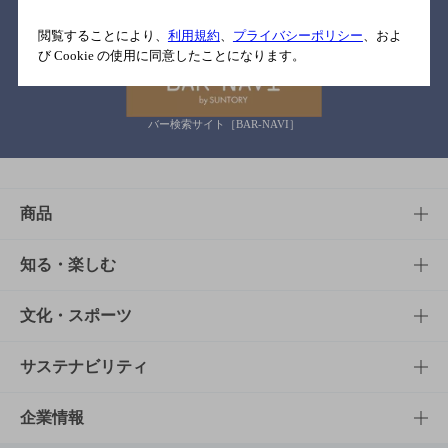
関連リンク
閲覧することにより、
利用規約
、
プライバシーポリシー
、およ
び Cookie の使用に同意したことになります。
バー検索サイト［BAR-NAVI］
商品
商品TOP
知る・楽しむ
商品一覧
知る・楽しむTOP
文化・スポーツ
商品発売情報
キャンペーン
文化・スポーツTOP
サステナビリティ
栄養成分一覧
工場見学
サントリーホール
サステナビリティTOP
企業情報