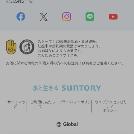
公式SNS一覧
ストップ！20歳未満飲酒・飲酒運転。
妊娠中や授乳期の飲酒はやめましょう。
お酒はなによりも適量です。
のんだあとはリサイクル。
お酒に関する情報の20歳未満の方への転送および共有はご遠慮ください。
サイトマッ
ご利用にあたっ
プライバシーポリシ
ウェブアクセシビリ
プ
て
ー
ティ
ポリシー
新しいウィンドウで開く
Global