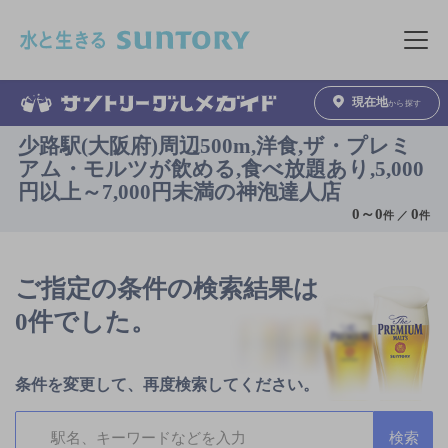
このページの本文へ移動
メニュ
現在地
から探す
少路駅(大阪府)周辺500m,洋食,ザ・プレミ
アム・モルツが飲める,食べ放題あり,5,000
円以上～7,000円未満の神泡達人店
0
～
0
0
件 ／
件
ご指定の条件の検索結果は
0件でした。
条件を変更して、再度検索してください。