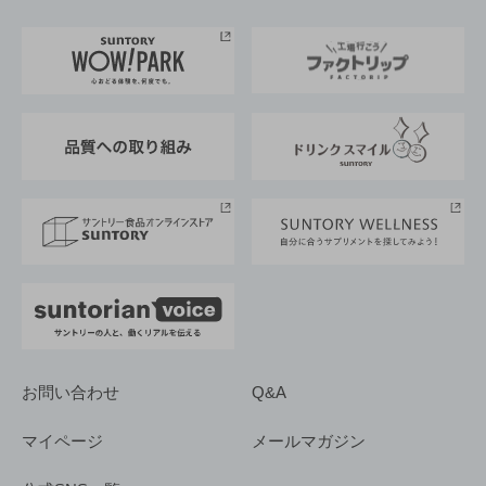
お料理・お酒レシピ
サントリー美術館
トップメッセージ
企業情報TOP
地域情報
サントリーサンバーズ大阪
サントリーが考えるサステナビリティ経営
企業概要
東京サントリーサンゴリアス
ESG情報ポータル
グループ企業一覧
サントリースポーツ
サステナビリティストーリーズ
事業所一覧
採用情報
お問い合わせ
Q&A
マイページ
メールマガジン