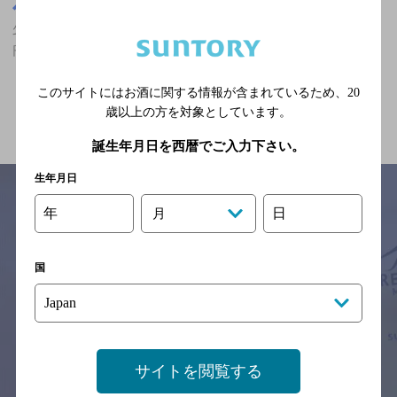
大阪府
少路駅(大阪府)周辺500m
少路駅(大阪府)周辺500m,居酒屋,食べ放題あり,5,000円以上～7,000
円未満の神泡達人店
このサイトにはお酒に関する情報が含まれているため、
20
関連ページ
歳以上の方を対象としています。
誕生年月日を西暦でご入力下さい。
生年月日
年
日
月
サイトマップ
ご意見・ご感想
利用規約
※それぞれのお店のメニューや営業時間などの掲載情報については、
国
予告なしに変更されることがありますので、
念のためお店にご確認の上ご来店くださいますようお願い申し上げま
す。
情報提供：ぐるなび
サイトを閲覧する