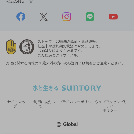
公式SNS一覧
ストップ！20歳未満飲酒・飲酒運転。
妊娠中や授乳期の飲酒はやめましょう。
お酒はなによりも適量です。
のんだあとはリサイクル。
お酒に関する情報の20歳未満の方への転送および共有はご遠慮ください。
サイトマッ
ご利用にあたっ
プライバシーポリシ
ウェブアクセシビリ
プ
て
ー
ティ
ポリシー
新しいウィンドウで開く
Global