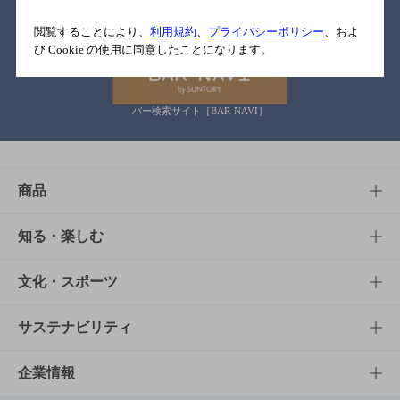
関連リンク
閲覧することにより、
利用規約
、
プライバシーポリシー
、およ
び Cookie の使用に同意したことになります。
バー検索サイト［BAR-NAVI］
商品
商品TOP
知る・楽しむ
商品一覧
知る・楽しむTOP
文化・スポーツ
商品発売情報
キャンペーン
文化・スポーツTOP
サステナビリティ
栄養成分一覧
工場見学
サントリーホール
サステナビリティTOP
企業情報