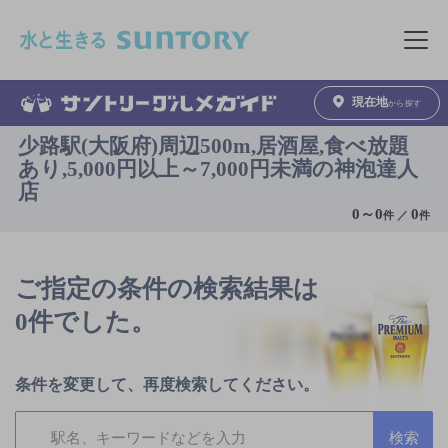
このページの本文へ移動
メニュ
現在地
から探す
少路駅(大阪府)周辺500m,居酒屋,食べ放題
あり,5,000円以上～7,000円未満の神泡達人
店
0
～
0
0
件 ／
件
ご指定の条件の検索結果は
0件でした。
条件を変更して、再度検索してください。