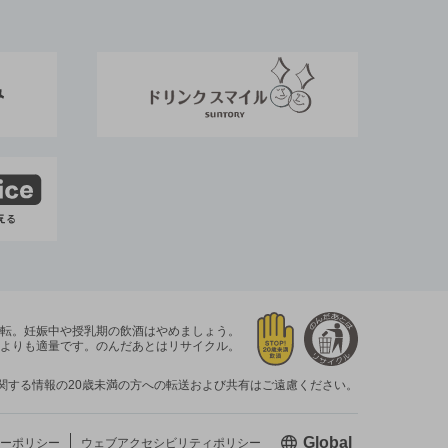
運転。
妊娠中や授乳期の飲酒はやめましょう。
よりも適量です。
のんだあとはリサイクル。
関する情報の20歳未満の方への転送および共有はご遠慮ください。
新しいウィン
Global
ーポリシー
ウェブアクセシビリティ
ポリシー