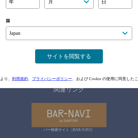
年
日
月
国
サイトマップ
ご意見・ご感想
利用規約
情報については、
予告なしに変更されることがありますので、
念のためお店にご確
サイトを閲覧する
情報提供：ぐるなび
より、
利用規約
、
プライバシーポリシー
、および Cookie の使用に同意し
関連リンク
バー検索サイト［BAR-NAVI］