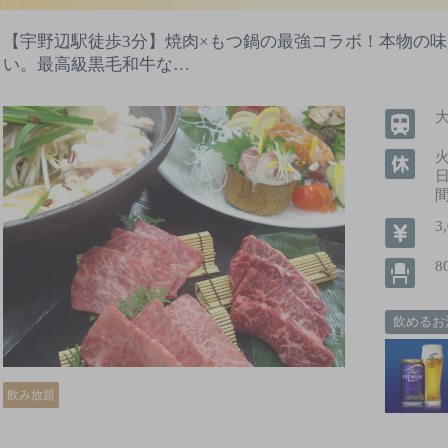
【宇野辺駅徒歩3分】焼肉×もつ鍋の最強コラボ！本物の
い。最高級黒毛和牛な…
火
間
3
8
飲めるお
飲み放題