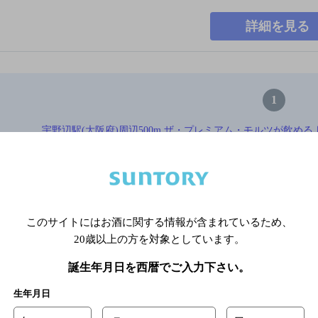
詳細を見る
1
宇野辺駅(大阪府)周辺500m,ザ・プレミアム・モルツが飲める,座敷
達人店TOP
※店舗によりハイボール取り扱い銘
このサイトにはお酒に関する情報が含まれているため、
20歳以上の方を対象としています。
関連ページ
誕生年月日を西暦でご入力下さい。
生年月日