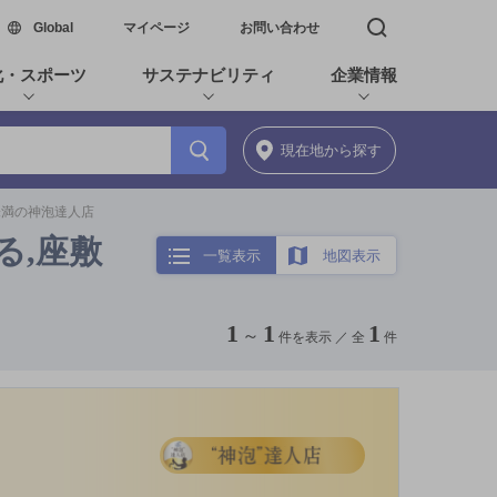
新しいウィンドウで開く
Global
マイページ
お問い合わせ
検索窓を開く
化・スポーツ
サステナビリティ
企業情報
現在地
から探す
円未満の神泡達人店
る,座敷
一覧表示
地図表示
1
1
1
～
件を表示 ／
全
件