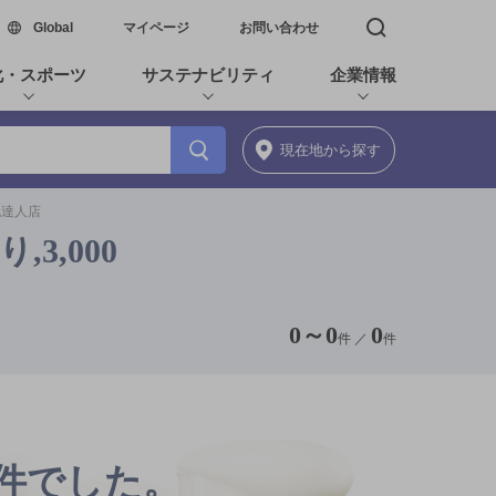
新しいウィンドウで開く
Global
マイページ
お問い合わせ
検索窓を開く
化・スポーツ
サステナビリティ
企業情報
現在地
から探す
泡達人店
3,000
0
～
0
0
件 ／
件
0件でした。