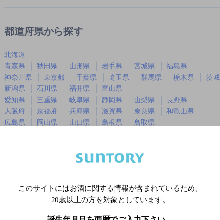
都道府県から探す
北海道
青森県
秋田県
山形県
岩手県
宮城県
福島県
神奈川県
東京都
千葉県
埼玉県
群馬県
栃木県
茨城
新潟県
石川県
福井県
富山県
愛知県
三重県
岐阜県
静岡県
山梨県
長野県
大阪府
京都府
兵庫県
滋賀県
奈良県
和歌山県
広島県
岡山県
山口県
島根県
鳥取県
徳島県
香川県
愛媛県
高知県
福岡県
佐賀県
長崎県
熊本県
大分県
宮崎県
鹿児島
沖縄県
このサイトにはお酒に関する情報が含まれているため、
20歳以上の方を対象としています。
※店舗によりハイボール取り扱い銘
誕生年月日を西暦でご入力下さい。