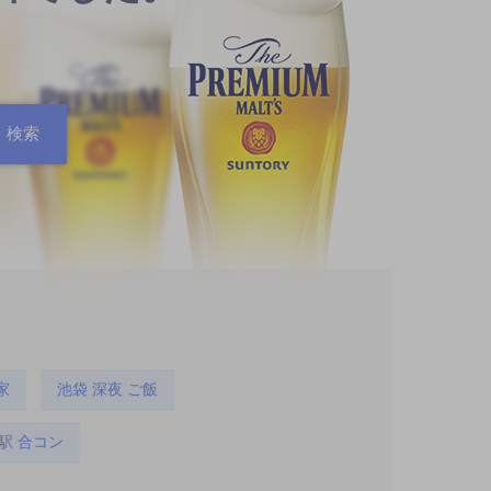
家
池袋 深夜 ご飯
駅 合コン