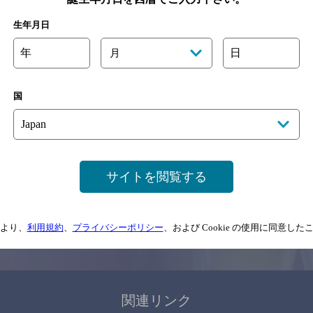
関連ページ
生年月日
年
日
月
国
サイトマップ
ご意見・ご感想
利用規約
サイトを閲覧する
情報については、
予告なしに変更されることがありますので、
念のためお店にご確
より、
利用規約
、
プライバシーポリシー
、および Cookie の使用に同意し
情報提供：ぐるなび
関連リンク