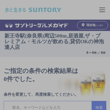
このページの本文へ移動
メニュ
現在地
から探す
新王寺駅(奈良県)周辺500m,居酒屋,ザ・プ
レミアム・モルツが飲める,貸切OKの神泡
達人店
0
～
0
0
件 ／
件
ご指定の条件の検索結果は
0件でした。
条件を変更して、再度検索してください。