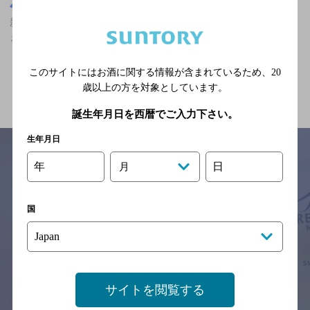
奈良県
新王寺駅(奈良県)周辺500m
新王寺駅(奈良県)周辺500m,居酒屋,ザ・プレミアム・モルツが飲め
る,貸切OKの神泡達人店
このサイトにはお酒に関する情報が含まれているため、
20
関連ページ
歳以上の方を対象としています。
誕生年月日を西暦でご入力下さい。
生年月日
年
日
月
サイトマップ
ご意見・ご感想
利用規約
※それぞれのお店のメニューや営業時間などの掲載情報については、
国
予告なしに変更されることがありますので、
念のためお店にご確認の上ご来店くださいますようお願い申し上げま
す。
情報提供：ぐるなび
サイトを閲覧する