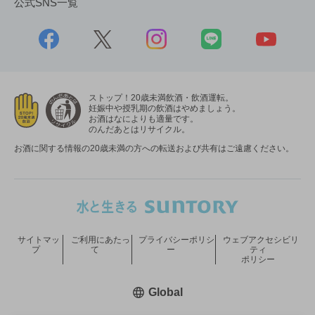
公式SNS一覧
ストップ！20歳未満飲酒・飲酒運転。
妊娠中や授乳期の飲酒はやめましょう。
お酒はなによりも適量です。
のんだあとはリサイクル。
お酒に関する情報の20歳未満の方への転送および共有はご遠慮ください。
サイトマッ
ご利用にあたっ
プライバシーポリシ
ウェブアクセシビリ
プ
て
ー
ティ
ポリシー
新しいウィンドウで開く
Global