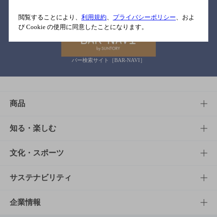
関連リンク
閲覧することにより、
利用規約
、
プライバシーポリシー
、およ
び Cookie の使用に同意したことになります。
バー検索サイト［BAR-NAVI］
商品
商品TOP
知る・楽しむ
商品一覧
知る・楽しむTOP
文化・スポーツ
商品発売情報
キャンペーン
文化・スポーツTOP
サステナビリティ
栄養成分一覧
工場見学
サントリーホール
サステナビリティTOP
企業情報