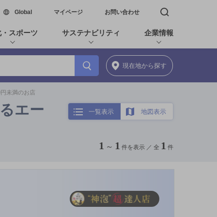
新しいウィンドウで開く
Global
マイページ
お問い合わせ
検索窓を開く
化・スポーツ
サステナビリティ
企業情報
現在地
から探す
00円未満のお店
香るエー
一覧表示
地図表示
1
1
1
～
件を表示 ／
全
件