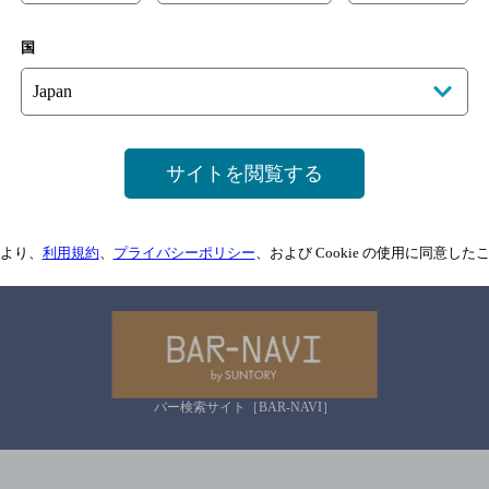
国
サイトマップ
ご意見・ご感想
利用規約
情報については、
予告なしに変更されることがありますので、
念のためお店にご確
サイトを閲覧する
情報提供：ぐるなび
より、
利用規約
、
プライバシーポリシー
、および Cookie の使用に同意し
関連リンク
バー検索サイト［BAR-NAVI］