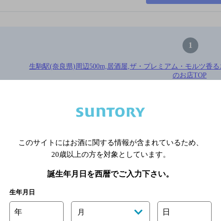
1
生駒駅(奈良県)周辺500m,居酒屋,ザ・プレミアム・モルツ香るエー
のお店TOP
※店舗によりハイボール取り扱い銘
このサイトにはお酒に関する情報が含まれているため、
関連ページ
20歳以上の方を対象としています。
誕生年月日を西暦でご入力下さい。
生年月日
年
日
月