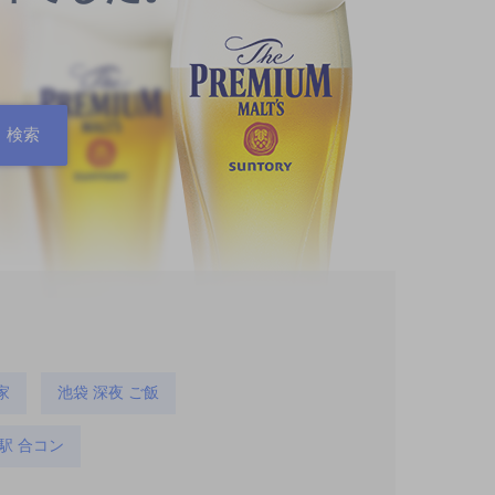
家
池袋 深夜 ご飯
駅 合コン