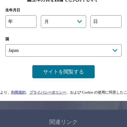
関連ページ
生年月日
年
日
月
国
サイトマップ
ご意見・ご感想
利用規約
サイトを閲覧する
情報については、
予告なしに変更されることがありますので、
念のためお店にご確
より、
利用規約
、
プライバシーポリシー
、および Cookie の使用に同意し
情報提供：ぐるなび
関連リンク