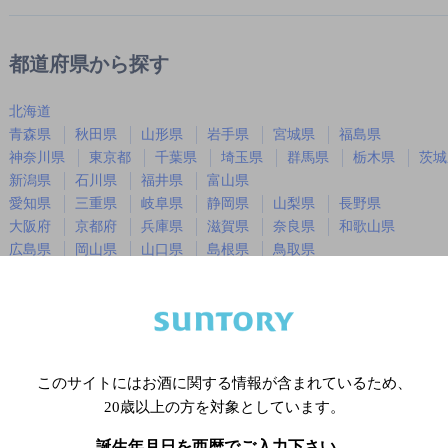
都道府県から探す
北海道
青森県
秋田県
山形県
岩手県
宮城県
福島県
神奈川県
東京都
千葉県
埼玉県
群馬県
栃木県
茨城
新潟県
石川県
福井県
富山県
愛知県
三重県
岐阜県
静岡県
山梨県
長野県
大阪府
京都府
兵庫県
滋賀県
奈良県
和歌山県
広島県
岡山県
山口県
島根県
鳥取県
徳島県
香川県
愛媛県
高知県
福岡県
佐賀県
長崎県
熊本県
大分県
宮崎県
鹿児島
沖縄県
このサイトにはお酒に関する情報が含まれているため、
20歳以上の方を対象としています。
※店舗によりハイボール取り扱い銘
誕生年月日を西暦でご入力下さい。