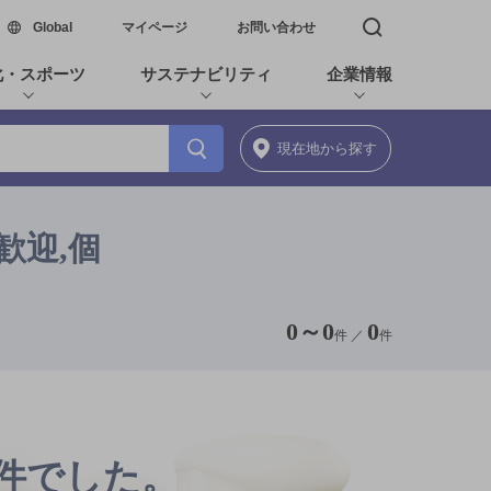
新しいウィンドウで開く
Global
マイページ
お問い合わせ
検索窓を開く
化・スポーツ
サステナビリティ
企業情報
現在地
から探す
歓迎,個
0
～
0
0
件 ／
件
0件でした。