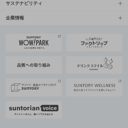
商品発売情報
キャンペーン
文化・スポーツTOP
サステナビリティ
栄養成分一覧
工場見学
サントリーホール
サステナビリティTOP
企業情報
お料理・お酒レシピ
サントリー美術館
トップメッセージ
企業情報TOP
地域情報
サントリーサンバーズ大阪
サントリーが考えるサステナビリティ経営
企業概要
東京サントリーサンゴリアス
ESG情報ポータル
グループ企業一覧
サントリースポーツ
サステナビリティストーリーズ
事業所一覧
採用情報