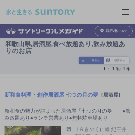
このページの本文へ移動
メニュ
現在地
から探す
和歌山県,居酒屋,食べ放題あり,飲み放題あ
りのお店
一覧表示
地図表示
1
～
1
1
件／
件
新和食料理・創作居酒屋 七つの月の夢
[居酒屋]
新和食の魅力が詰まった居酒屋「七つの月の夢」 ●飲
み放題あり●ランチ営業あり●無料駐車場あり
ＪＲきのくに線 紀三井