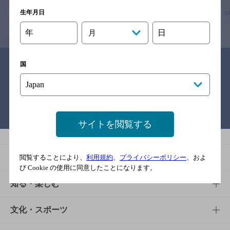
生年月日
情報提供：ぐるなび
年
日
月
関連リンク
国
バー検索サイト［BAR-NAVI］
サイトを閲覧する
商品
閲覧することにより、
利用規約
、
プライバシーポリシー
、およ
び Cookie の使用に同意したことになります。
商品TOP
知る・楽しむ
商品一覧
知る・楽しむTOP
文化・スポーツ