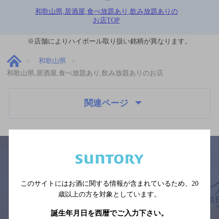
和歌山県,居酒屋,食べ放題あり,飲み放題ありの
お店TOP
※店舗によりハイボール取り扱い銘柄が異なります。
和歌山県
和歌山県,居酒屋,食べ放題あり,飲み放題ありのお店
関連ページ
サイトマップ
ご意見・ご感想
利用規約
このサイトにはお酒に関する情報が含まれているため、
20
※それぞれのお店のメニューや営業時間などの掲載情報については、
歳以上の方を対象としています。
予告なしに変更されることがありますので、
念のためお店にご確認の上ご来店くださいますようお願い申し上げま
誕生年月日を西暦でご入力下さい。
す。