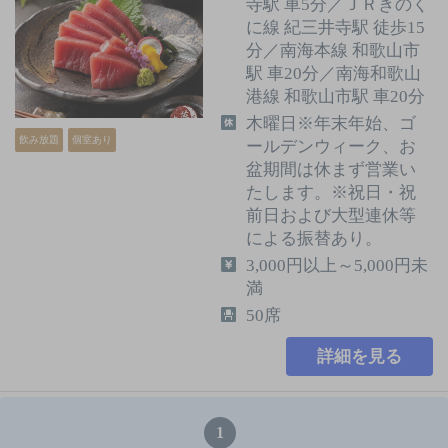
寺駅 車5分／ＪＲきのく
に線 紀三井寺駅 徒歩15
分／南海本線 和歌山市
駅 車20分／南海和歌山
港線 和歌山市駅 車20分
木曜日※年末年始、ゴ
飲み放題
個室あり
ールデンウィーク、お
盆期間は休まず営業い
たします。※祝日・祝
前日および大型連休等
による振替あり。
3,000円以上～5,000円未
満
50席
詳細を見る
1