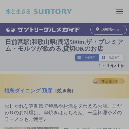
このページの本文へ移動
メニュ
現在地
から探す
日前宮駅(和歌山県)周辺500m,ザ・プレミア
ム・モルツが飲める,貸切OKのお店
一覧表示
地図表示
1
～
1
1
件／
件
焼鳥ダイニング 鶏彦
[焼き鳥]
おしゃれな雰囲気で焼鳥やお酒を味わえるお店。こだ
わりのお料理は、串焼きはもちろん、一品料理や〆の
ラーメンもご用意♪