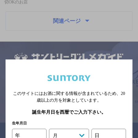
切OKのお店
関連ページ
サイトマップ
ご意見・ご感想
利用規約
※それぞれのお店のメニューや営業時間などの掲載情報については、
予告なしに変更されることがありますので、
念のためお店にご確認の上ご来店くださいますようお願い申し上げま
す。
このサイトにはお酒に関する情報が含まれているため、
20
歳以上の方を対象としています。
情報提供：ぐるなび
誕生年月日を西暦でご入力下さい。
生年月日
関連リンク
年
日
月