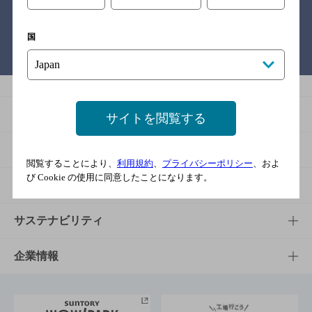
国
バー検索サイト［BAR-NAVI］
商品
サイトを閲覧する
商品TOP
知る・楽しむ
閲覧することにより、
利用規約
、
プライバシーポリシー
、およ
び Cookie の使用に同意したことになります。
商品一覧
知る・楽しむTOP
文化・スポーツ
商品発売情報
キャンペーン
文化・スポーツTOP
サステナビリティ
栄養成分一覧
工場見学
サントリーホール
サステナビリティTOP
企業情報
お料理・お酒レシピ
サントリー美術館
トップメッセージ
企業情報TOP