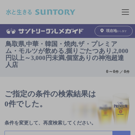
このページの本文へ移動
メニュ
現在地
から探す
鳥取県,中華・韓国・焼肉,ザ・プレミア
ム・モルツが飲める,掘りごたつあり,2,000
円以上～3,000円未満,個室ありの神泡超達
人店
0
～
0
0
件 ／
件
ご指定の条件の検索結果は
0件でした。
条件を変更して、再度検索してください。