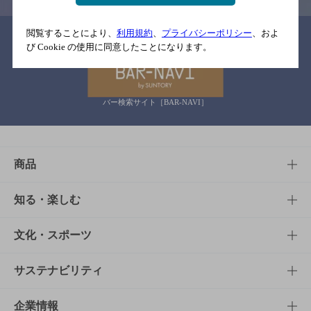
閲覧することにより、
利用規約
、
プライバシーポリシー
、およ
関連リンク
び Cookie の使用に同意したことになります。
バー検索サイト［BAR-NAVI］
商品
商品TOP
知る・楽しむ
商品一覧
知る・楽しむTOP
文化・スポーツ
商品発売情報
キャンペーン
文化・スポーツTOP
サステナビリティ
栄養成分一覧
工場見学
サントリーホール
サステナビリティTOP
企業情報