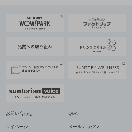
お料理・お酒レシピ
サントリー美術館
トップメッセージ
企業情報TOP
地域情報
サントリーサンバーズ大阪
サントリーが考えるサステナビリティ経営
企業概要
東京サントリーサンゴリアス
ESG情報ポータル
グループ企業一覧
サントリースポーツ
サステナビリティストーリーズ
事業所一覧
採用情報
お問い合わせ
Q&A
マイページ
メールマガジン