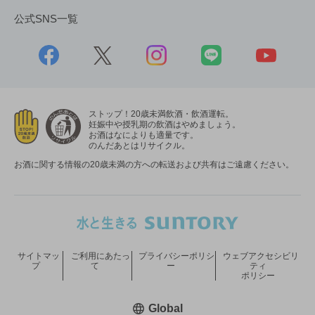
公式SNS一覧
ストップ！20歳未満飲酒・飲酒運転。
妊娠中や授乳期の飲酒はやめましょう。
お酒はなによりも適量です。
のんだあとはリサイクル。
お酒に関する情報の20歳未満の方への転送および共有はご遠慮ください。
サイトマッ
ご利用にあたっ
プライバシーポリシ
ウェブアクセシビリ
プ
て
ー
ティ
ポリシー
新しいウィンドウで開く
Global