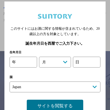
鳥取県
鳥取県,中華・韓国・焼肉,ザ・プレミアム・モルツが飲める,掘りご
たつあり,2,000円以上～3,000円未満,個室ありの神泡超達人店
このサイトにはお酒に関する情報が含まれているため、
20
歳以上の方を対象としています。
関連ページ
誕生年月日を西暦でご入力下さい。
生年月日
年
日
月
サイトマップ
ご意見・ご感想
利用規約
国
※それぞれのお店のメニューや営業時間などの掲載情報については、
予告なしに変更されることがありますので、
念のためお店にご確認の上ご来店くださいますようお願い申し上げま
す。
情報提供：ぐるなび
サイトを閲覧する