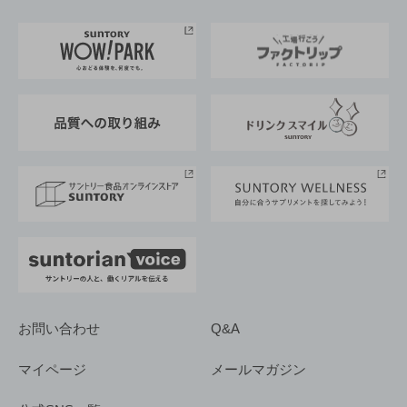
お料理・お酒レシピ
サントリー美術館
トップメッセージ
企業情報TOP
地域情報
サントリーサンバーズ大阪
サントリーが考えるサステナビリティ経営
企業概要
東京サントリーサンゴリアス
ESG情報ポータル
グループ企業一覧
サントリースポーツ
サステナビリティストーリーズ
事業所一覧
採用情報
お問い合わせ
Q&A
マイページ
メールマガジン