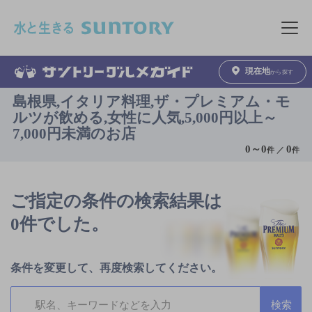
このページの本文へ移動
メニュ
現在地
から探す
島根県,イタリア料理,ザ・プレミアム・モ
ルツが飲める,女性に人気,5,000円以上～
7,000円未満のお店
0
～
0
0
件 ／
件
ご指定の条件の検索結果は
0件でした。
条件を変更して、再度検索してください。