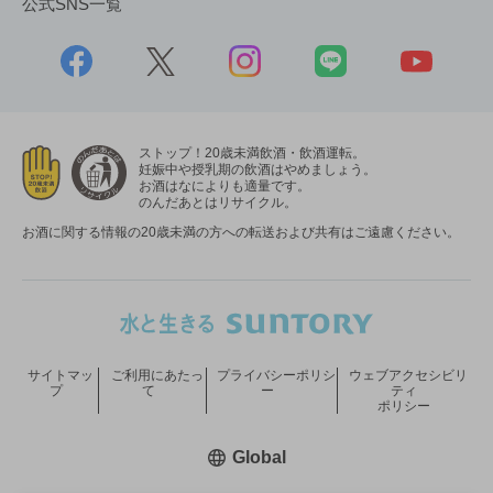
公式SNS一覧
ストップ！20歳未満飲酒・飲酒運転。
妊娠中や授乳期の飲酒はやめましょう。
お酒はなによりも適量です。
のんだあとはリサイクル。
お酒に関する情報の20歳未満の方への転送および共有はご遠慮ください。
サイトマッ
ご利用にあたっ
プライバシーポリシ
ウェブアクセシビリ
プ
て
ー
ティ
ポリシー
新しいウィンドウで開く
Global