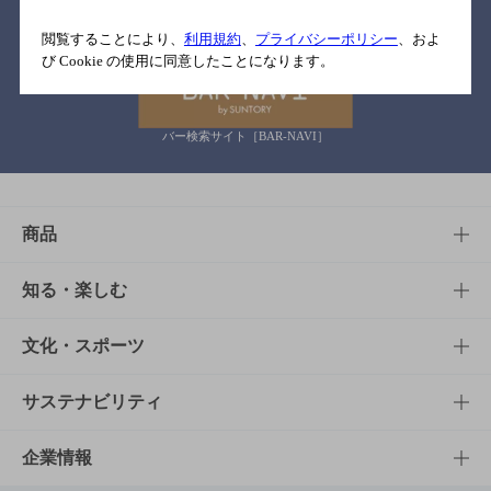
関連リンク
閲覧することにより、
利用規約
、
プライバシーポリシー
、およ
び Cookie の使用に同意したことになります。
バー検索サイト［BAR-NAVI］
商品
商品TOP
知る・楽しむ
商品一覧
知る・楽しむTOP
文化・スポーツ
商品発売情報
キャンペーン
文化・スポーツTOP
サステナビリティ
栄養成分一覧
工場見学
サントリーホール
サステナビリティTOP
企業情報