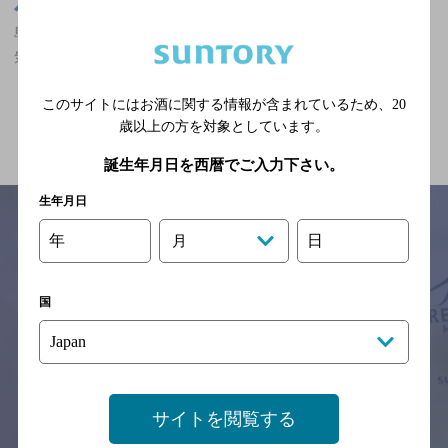
島根県
島根県,イタリア料理,ザ・プレミアム・モルツが飲める,女性に人
気,5,000円以上～7,000円未満のお店
このサイトにはお酒に関する情報が含まれているため、
20
関連ページ
歳以上の方を対象としています。
誕生年月日を西暦でご入力下さい。
生年月日
年
日
月
サイトマップ
ご意見・ご感想
利用規約
※それぞれのお店のメニューや営業時間などの掲載情報については、
国
予告なしに変更されることがありますので、
念のためお店にご確認の上ご来店くださいますようお願い申し上げま
す。
情報提供：ぐるなび
サイトを閲覧する