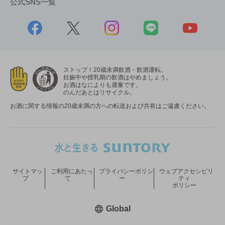
公式SNS一覧
ストップ！20歳未満飲酒・飲酒運転。
妊娠中や授乳期の飲酒はやめましょう。
お酒はなによりも適量です。
のんだあとはリサイクル。
お酒に関する情報の20歳未満の方への転送および共有はご遠慮ください。
サイトマッ
ご利用にあたっ
プライバシーポリシ
ウェブアクセシビリ
プ
て
ー
ティ
ポリシー
新しいウィンドウで開く
Global