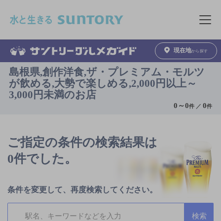
このページの本文へ移動
メニュ
現在地
から探す
島根県,創作洋食,ザ・プレミアム・モルツ
が飲める,大勢で楽しめる,2,000円以上～
3,000円未満のお店
0
～
0
0
件 ／
件
ご指定の条件の検索結果は
0件でした。
条件を変更して、再度検索してください。