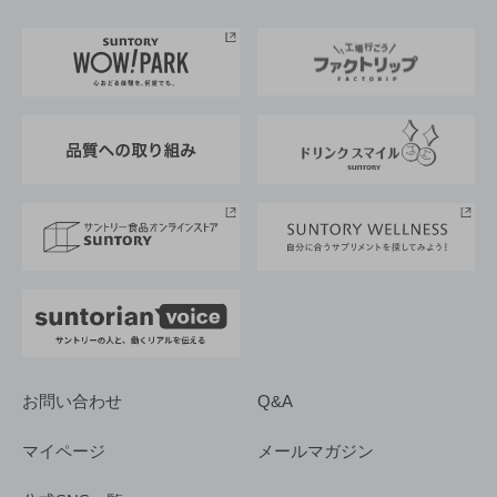
お料理・お酒レシピ
サントリー美術館
トップメッセージ
企業情報TOP
地域情報
サントリーサンバーズ大阪
サントリーが考えるサステナビリティ経営
企業概要
東京サントリーサンゴリアス
ESG情報ポータル
グループ企業一覧
サントリースポーツ
サステナビリティストーリーズ
事業所一覧
採用情報
お問い合わせ
Q&A
マイページ
メールマガジン