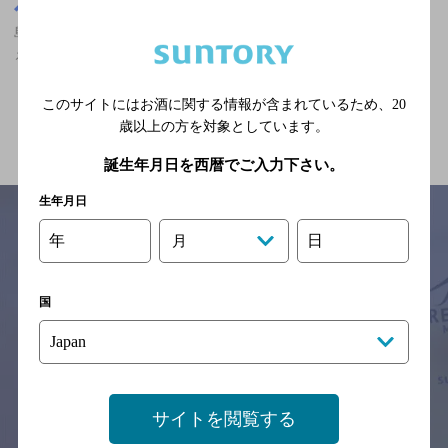
島根県
島根県,創作洋食,ザ・プレミアム・モルツが飲める,大勢で楽しめ
る,2,000円以上～3,000円未満のお店
このサイトにはお酒に関する情報が含まれているため、
20
関連ページ
歳以上の方を対象としています。
誕生年月日を西暦でご入力下さい。
生年月日
年
日
月
サイトマップ
ご意見・ご感想
利用規約
※それぞれのお店のメニューや営業時間などの掲載情報については、
国
予告なしに変更されることがありますので、
念のためお店にご確認の上ご来店くださいますようお願い申し上げま
す。
情報提供：ぐるなび
サイトを閲覧する