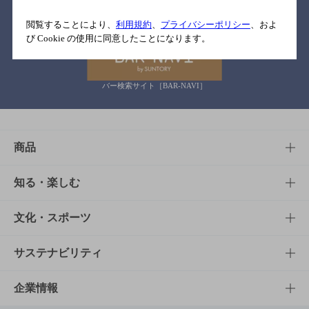
関連リンク
閲覧することにより、
利用規約
、
プライバシーポリシー
、およ
び Cookie の使用に同意したことになります。
バー検索サイト［BAR-NAVI］
商品
商品TOP
知る・楽しむ
商品一覧
知る・楽しむTOP
文化・スポーツ
商品発売情報
キャンペーン
文化・スポーツTOP
サステナビリティ
栄養成分一覧
工場見学
サントリーホール
サステナビリティTOP
企業情報