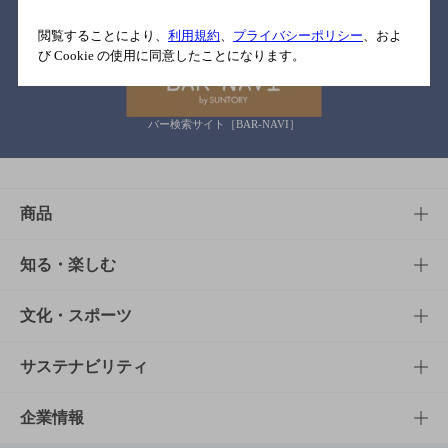
関連リンク
閲覧することにより、
利用規約
、
プライバシーポリシー
、およ
び Cookie の使用に同意したことになります。
バー検索サイト［BAR-NAVI］
商品
商品TOP
知る・楽しむ
商品一覧
知る・楽しむTOP
文化・スポーツ
商品発売情報
キャンペーン
文化・スポーツTOP
サステナビリティ
栄養成分一覧
工場見学
サントリーホール
サステナビリティTOP
企業情報