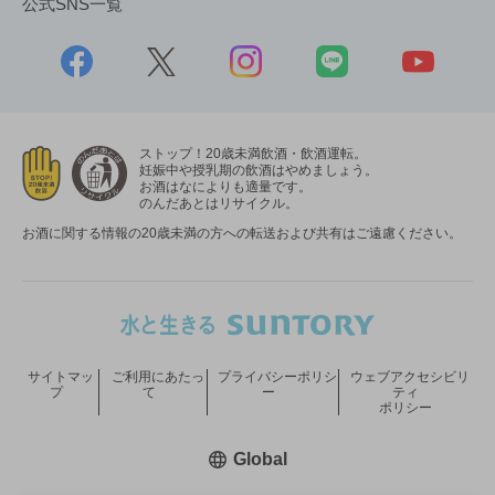
公式SNS一覧
ストップ！20歳未満飲酒・飲酒運転。
妊娠中や授乳期の飲酒はやめましょう。
お酒はなによりも適量です。
のんだあとはリサイクル。
お酒に関する情報の20歳未満の方への転送および共有はご遠慮ください。
サイトマッ
ご利用にあたっ
プライバシーポリシ
ウェブアクセシビリ
プ
て
ー
ティ
ポリシー
新しいウィンドウで開く
Global