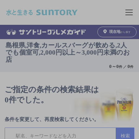
このページの本文へ移動
メニュ
現在地
から探す
島根県,洋食,カールスバーグが飲める,2人
でも個室可,2,000円以上～3,000円未満のお
店
0
～
0
0
件 ／
件
ご指定の条件の検索結果は
0件でした。
条件を変更して、再度検索してください。