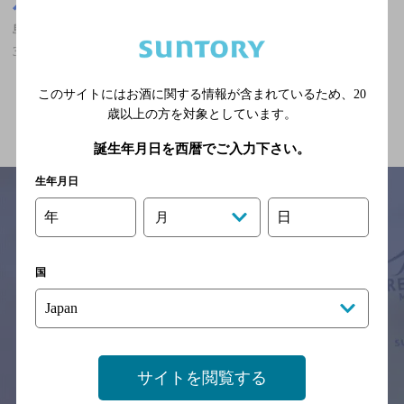
島根県
島根県,洋食,カールスバーグが飲める,2人でも個室可,2,000円以上～
3,000円未満のお店
このサイトにはお酒に関する情報が含まれているため、
20
関連ページ
歳以上の方を対象としています。
誕生年月日を西暦でご入力下さい。
生年月日
年
日
月
サイトマップ
ご意見・ご感想
利用規約
※それぞれのお店のメニューや営業時間などの掲載情報については、
国
予告なしに変更されることがありますので、
念のためお店にご確認の上ご来店くださいますようお願い申し上げま
す。
情報提供：ぐるなび
サイトを閲覧する