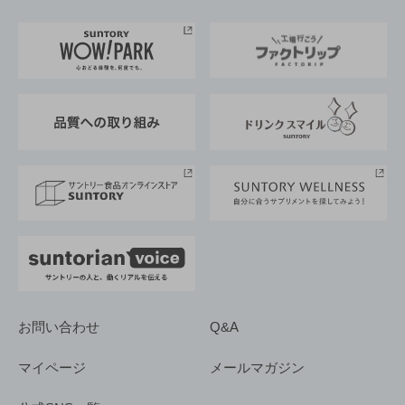
お料理・お酒レシピ
サントリー美術館
トップメッセージ
企業情報TOP
地域情報
サントリーサンバーズ大阪
サントリーが考えるサステナビリティ経営
企業概要
東京サントリーサンゴリアス
ESG情報ポータル
グループ企業一覧
サントリースポーツ
サステナビリティストーリーズ
事業所一覧
採用情報
お問い合わせ
Q&A
マイページ
メールマガジン