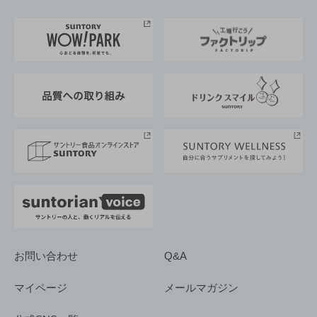
お料理・お酒レシピ
サントリー美術館
トップメッセージ
企業情報TOP
地域情報
サントリーサンバーズ大阪
サントリーが考えるサステナビリティ経営
企業概要
東京サントリーサンゴリアス
ESG情報ポータル
グループ企業一覧
サントリースポーツ
サステナビリティストーリーズ
事業所一覧
採用情報
お問い合わせ
Q&A
マイページ
メールマガジン