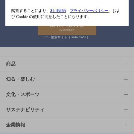
関連リンク
閲覧することにより、
利用規約
、
プライバシーポリシー
、およ
び Cookie の使用に同意したことになります。
バー検索サイト［BAR-NAVI］
商品
商品TOP
知る・楽しむ
商品一覧
知る・楽しむTOP
文化・スポーツ
商品発売情報
キャンペーン
文化・スポーツTOP
サステナビリティ
栄養成分一覧
工場見学
サントリーホール
サステナビリティTOP
企業情報