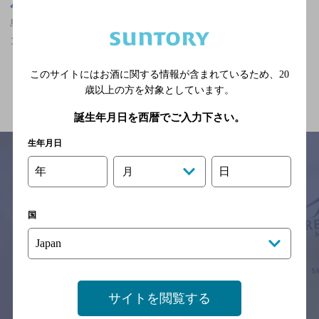
島根県
島根県,スペイン料理,ザ・プレミアム・モルツが飲める,落ち着くフ
ンイキの神泡達人店
このサイトにはお酒に関する情報が含まれているため、
20
関連ページ
歳以上の方を対象としています。
誕生年月日を西暦でご入力下さい。
生年月日
年
日
月
サイトマップ
ご意見・ご感想
利用規約
※それぞれのお店のメニューや営業時間などの掲載情報については、
国
予告なしに変更されることがありますので、
念のためお店にご確認の上ご来店くださいますようお願い申し上げま
す。
情報提供：ぐるなび
サイトを閲覧する