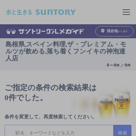
このページの本文へ移動
メニュ
現在地
から探す
島根県,スペイン料理,ザ・プレミアム・モ
ルツが飲める,落ち着くフンイキの神泡達
人店
0
～
0
0
件 ／
件
ご指定の条件の検索結果は
0件でした。
条件を変更して、再度検索してください。