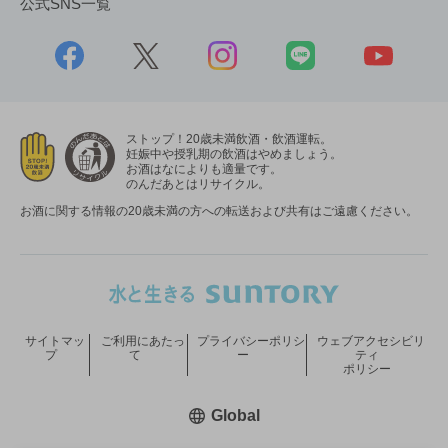
公式SNS一覧
ストップ！20歳未満飲酒・飲酒運転。
妊娠中や授乳期の飲酒はやめましょう。
お酒はなによりも適量です。
のんだあとはリサイクル。
お酒に関する情報の20歳未満の方への転送および共有はご遠慮ください。
サイトマッ
ご利用にあたっ
プライバシーポリシ
ウェブアクセシビリ
プ
て
ー
ティ
ポリシー
新しいウィンドウで開く
Global