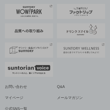
お料理・お酒レシピ
サントリー美術館
トップメッセージ
企業情報TOP
地域情報
サントリーサンバーズ大阪
サントリーが考えるサステナビリティ経営
企業概要
東京サントリーサンゴリアス
ESG情報ポータル
グループ企業一覧
サントリースポーツ
サステナビリティストーリーズ
事業所一覧
採用情報
お問い合わせ
Q&A
マイページ
メールマガジン
公式SNS一覧