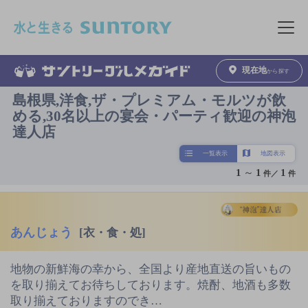
このページの本文へ移動
メニュ
現在地
から探す
島根県,洋食,ザ・プレミアム・モルツが飲
める,30名以上の宴会・パーティ歓迎の神泡
達人店
一覧表示
地図表示
1
～
1
1
件／
件
あんじょう
[衣・食・処]
地物の新鮮海の幸から、全国より産地直送の旨いもの
を取り揃えてお待ちしております。焼酎、地酒も多数
取り揃えておりますのでき…