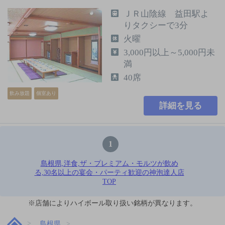
ＪＲ山陰線 益田駅よ
りタクシーで3分
火曜
3,000円以上～5,000円未
満
40席
飲み放題
個室あり
詳細を見る
1
島根県,洋食,ザ・プレミアム・モルツが飲め
る,30名以上の宴会・パーティ歓迎の神泡達人店
TOP
※店舗によりハイボール取り扱い銘柄が異なります。
島根県