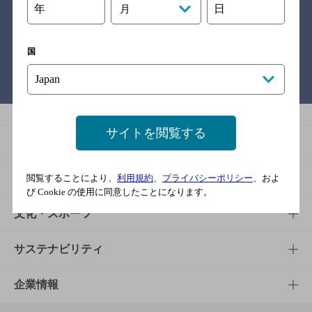
年
日
月
関連リンク
国
バー検索サイト［BAR-NAVI］
サイトを閲覧する
商品
商品TOP
知る・楽しむ
閲覧することにより、
利用規約
、
プライバシーポリシー
、およ
び Cookie の使用に同意したことになります。
商品一覧
知る・楽しむTOP
文化・スポーツ
商品発売情報
キャンペーン
文化・スポーツTOP
サステナビリティ
栄養成分一覧
工場見学
サントリーホール
サステナビリティTOP
企業情報