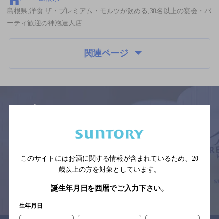
島根県,洋食,ザ・プレミアム・モルツが飲める,30名以上の宴会・パ
ーティ歓迎の神泡達人店
関連ページ
サイトマップ
ご意見・ご感想
利用規約
※それぞれのお店のメニューや営業時間などの掲載情報については、
予告なしに変更されることがありますので、
このサイトにはお酒に関する情報が含まれているため、
20
念のためお店にご確認の上ご来店くださいますようお願い申し上げま
す。
歳以上の方を対象としています。
誕生年月日を西暦でご入力下さい。
情報提供：ぐるなび
生年月日