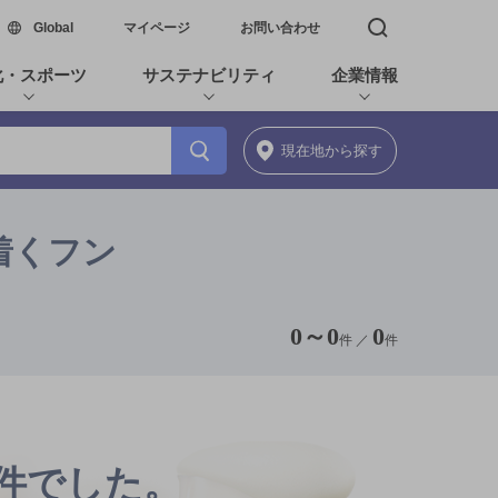
新しいウィンドウで開く
Global
マイページ
お問い合わせ
検索窓を開く
化・スポーツ
サステナビリティ
企業情報
現在地
から探す
着くフン
0
～
0
0
件 ／
件
0件でした。