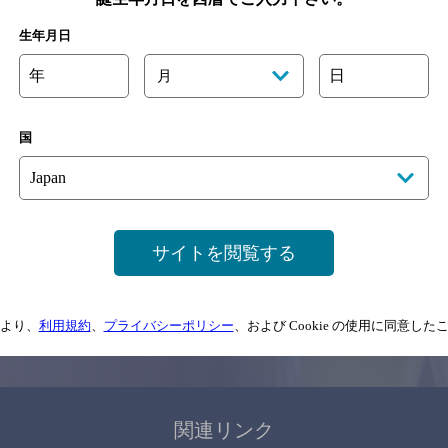
関連ページ
生年月日
年
日
月
国
サイトマップ
ご意見・ご感想
利用規約
サイトを閲覧する
情報については、
予告なしに変更されることがありますので、
念のためお店にご確
より、
利用規約
、
プライバシーポリシー
、および Cookie の使用に同意し
情報提供：ぐるなび
関連リンク