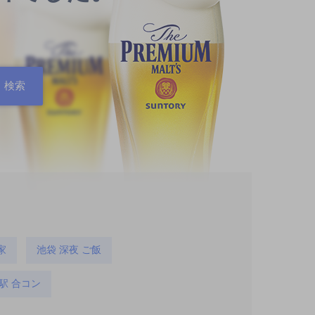
家
池袋 深夜 ご飯
駅 合コン