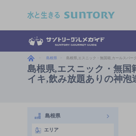
このページの本文へ移動
島根県
島根県,エスニック・無国籍,カールスバー
島根県,エスニック・無国
イキ,飲み放題ありの神泡
島根県
エリア