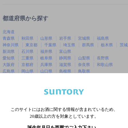
都道府県から探す
北海道
青森県
秋田県
山形県
岩手県
宮城県
福島県
神奈川県
東京都
千葉県
埼玉県
群馬県
栃木県
茨城
新潟県
石川県
福井県
富山県
愛知県
三重県
岐阜県
静岡県
山梨県
長野県
大阪府
京都府
兵庫県
滋賀県
奈良県
和歌山県
広島県
岡山県
山口県
島根県
鳥取県
徳島県
香川県
愛媛県
高知県
福岡県
佐賀県
長崎県
熊本県
大分県
宮崎県
鹿児島
沖縄県
このサイトにはお酒に関する情報が含まれているため、
20歳以上の方を対象としています。
※店舗によりハイボール取り扱い銘
誕生年月日を西暦でご入力下さい。