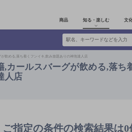
商品
知る・楽しむ
文
グが飲める,落ち着くフンイキ,飲み放題ありの神泡達人店
籍,カールスバーグが飲める,落ち
達人店
ご指定の条件の検索結果は