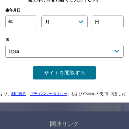
関連ページ
生年月日
年
日
月
国
サイトマップ
ご意見・ご感想
利用規約
サイトを閲覧する
情報については、
予告なしに変更されることがありますので、
念のためお店にご確
より、
利用規約
、
プライバシーポリシー
、および Cookie の使用に同意し
情報提供：ぐるなび
関連リンク