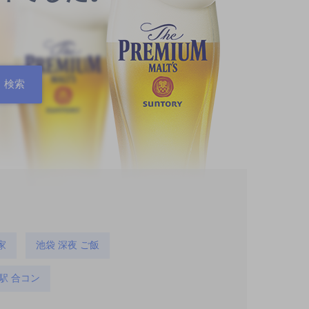
家
池袋 深夜 ご飯
駅 合コン