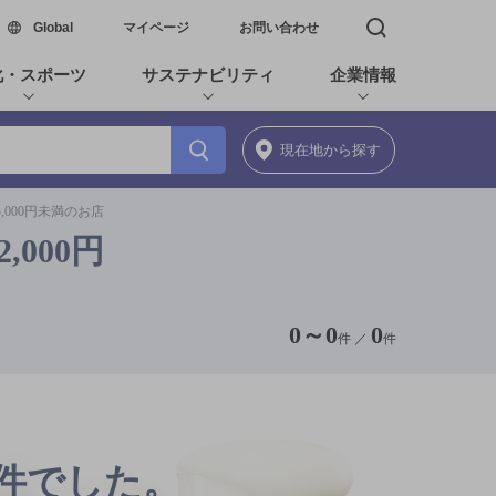
新しいウィンドウで開く
Global
マイページ
お問い合わせ
検索窓を開く
化・スポーツ
サステナビリティ
企業情報
現在地
から探す
,000円未満のお店
000円
0
～
0
0
件 ／
件
0件でした。