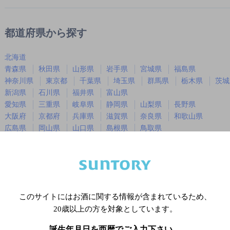
都道府県から探す
北海道
青森県
秋田県
山形県
岩手県
宮城県
福島県
神奈川県
東京都
千葉県
埼玉県
群馬県
栃木県
茨城
新潟県
石川県
福井県
富山県
愛知県
三重県
岐阜県
静岡県
山梨県
長野県
大阪府
京都府
兵庫県
滋賀県
奈良県
和歌山県
広島県
岡山県
山口県
島根県
鳥取県
徳島県
香川県
愛媛県
高知県
福岡県
佐賀県
長崎県
熊本県
大分県
宮崎県
鹿児島
沖縄県
このサイトにはお酒に関する情報が含まれているため、
20歳以上の方を対象としています。
※店舗によりハイボール取り扱い銘
誕生年月日を西暦でご入力下さい。