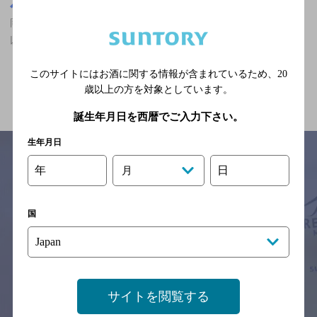
岡山県
岡山県,カフェ,カールスバーグが飲める,隠れ家的フンイキ,7,000円
以上～10,000円未満の神泡超達人店
このサイトにはお酒に関する情報が含まれているため、
20
関連ページ
歳以上の方を対象としています。
誕生年月日を西暦でご入力下さい。
生年月日
年
日
月
サイトマップ
ご意見・ご感想
利用規約
※それぞれのお店のメニューや営業時間などの掲載情報については、
国
予告なしに変更されることがありますので、
念のためお店にご確認の上ご来店くださいますようお願い申し上げま
す。
情報提供：ぐるなび
サイトを閲覧する