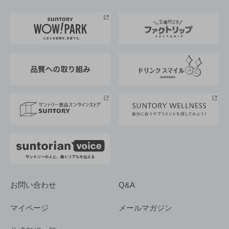
お料理・お酒レシピ
サントリー美術館
トップメッセージ
企業情報TOP
地域情報
サントリーサンバーズ大阪
サントリーが考えるサステナビリティ経営
企業概要
東京サントリーサンゴリアス
ESG情報ポータル
グループ企業一覧
サントリースポーツ
サステナビリティストーリーズ
事業所一覧
採用情報
お問い合わせ
Q&A
マイページ
メールマガジン