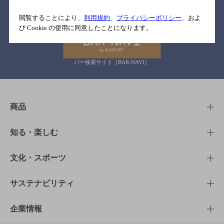
関連リンク
閲覧することにより、
利用規約
、
プライバシーポリシー
、およ
び Cookie の使用に同意したことになります。
バー検索サイト［BAR-NAVI］
商品
商品TOP
知る・楽しむ
商品一覧
知る・楽しむTOP
文化・スポーツ
商品発売情報
キャンペーン
文化・スポーツTOP
サステナビリティ
栄養成分一覧
工場見学
サントリーホール
サステナビリティTOP
企業情報