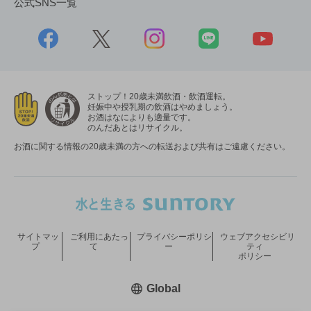
公式SNS一覧
ストップ！20歳未満飲酒・飲酒運転。
妊娠中や授乳期の飲酒はやめましょう。
お酒はなによりも適量です。
のんだあとはリサイクル。
お酒に関する情報の20歳未満の方への転送および共有はご遠慮ください。
サイトマッ
ご利用にあたっ
プライバシーポリシ
ウェブアクセシビリ
プ
て
ー
ティ
ポリシー
新しいウィンドウで開く
Global