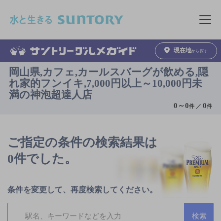
このページの本文へ移動
メニュ
現在地
から探す
岡山県,カフェ,カールスバーグが飲める,隠
れ家的フンイキ,7,000円以上～10,000円未
満の神泡超達人店
0
～
0
0
件 ／
件
ご指定の条件の検索結果は
0件でした。
条件を変更して、再度検索してください。