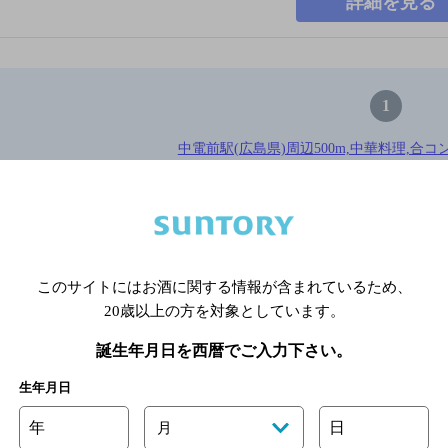
詳細を見る
1
中電前駅(広島県)周辺500m,中華料理,合
※店舗によりハイボール取り扱い銘
このサイトにはお酒に関する情報が含まれているため、
関連ページ
20歳以上の方を対象としています。
誕生年月日を西暦でご入力下さい。
生年月日
年
日
月