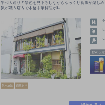
平和大通りの景色を見下ろしながらゆっくり食事が楽しめ
気が漂う店内で本格中華料理が味…
3
5
飲めるお
飲み放題
個室あり