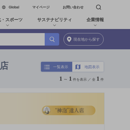
新しいウィンドウで開く
Global
マイページ
お問い合わせ
検索窓を開く
化・スポーツ
サステナビリティ
企業情報
現在地
から探す
お店
一覧表示
地図表示
1
1
1
～
件を表示 ／
全
件