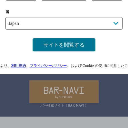
国
サイトマップ
ご意見・ご感想
利用規約
情報については、
予告なしに変更されることがありますので、
念のためお店にご確
サイトを閲覧する
情報提供：ぐるなび
より、
利用規約
、
プライバシーポリシー
、および Cookie の使用に同意し
関連リンク
バー検索サイト［BAR-NAVI］