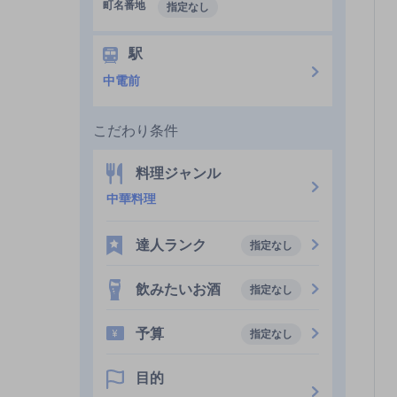
町名番地
指定なし
駅
中電前
こだわり条件
料理ジャンル
中華料理
達人ランク
指定なし
飲みたいお酒
指定なし
予算
指定なし
目的