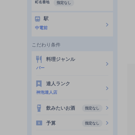
町名番地
指定なし
駅
中電前
こだわり条件
料理ジャンル
バー
達人ランク
神泡達人店
飲みたいお酒
指定なし
予算
指定なし