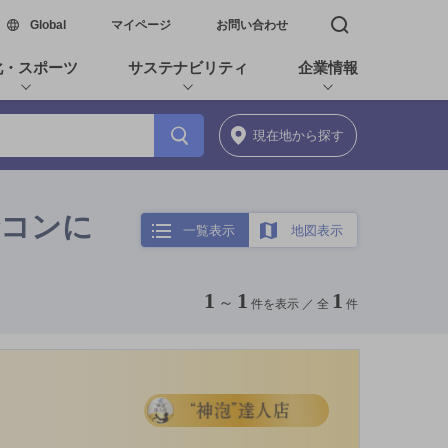
新しいウィンドウで開く
Global
マイページ
お問い合わせ
検索窓を開く
化・スポーツ
サステナビリティ
企業情報
現在地
から探す
合コンに
一覧表示
地図表示
1
1
1
～
件を表示 ／
全
件