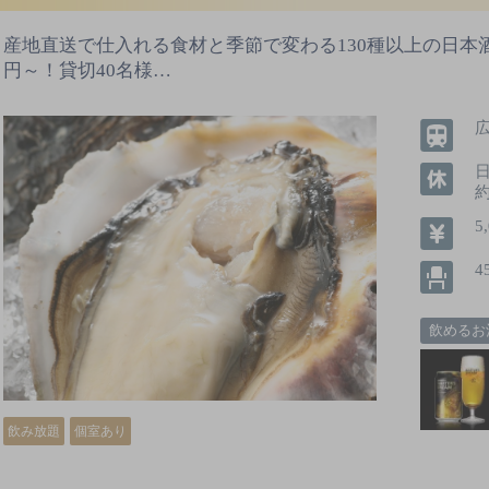
産地直送で仕入れる食材と季節で変わる130種以上の日本酒
円～！貸切40名様…
5
4
飲めるお
飲み放題
個室あり