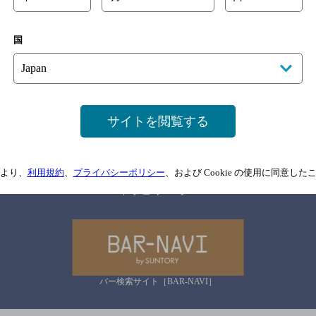
国
サイトマップ
ご意見・ご感想
利用規約
情報については、
予告なしに変更されることがありますので、
念のためお店にご確
サイトを閲覧する
情報提供：ぐるなび
より、
利用規約
、
プライバシーポリシー
、および Cookie の使用に同意し
関連リンク
バー検索サイト［BAR-NAVI］