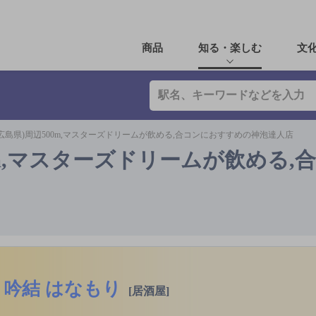
商品
知る・楽しむ
文
広島県)周辺500m,マスターズドリームが飲める,合コンにおすすめの神泡達人店
0m,マスターズドリームが飲める,
吟結 はなもり
[居酒屋]