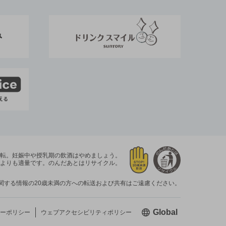
運転。
妊娠中や授乳期の飲酒はやめましょう。
よりも適量です。
のんだあとはリサイクル。
関する情報の20歳未満の方への転送および共有はご遠慮ください。
新しいウィン
Global
ーポリシー
ウェブアクセシビリティ
ポリシー