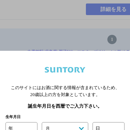
詳細を見る
1
中電前駅(広島県)周辺500m,マスターズドリームが飲め
※店舗によりハイボール取り扱い銘
このサイトにはお酒に関する情報が含まれているため、
関連ページ
20歳以上の方を対象としています。
誕生年月日を西暦でご入力下さい。
生年月日
年
日
月