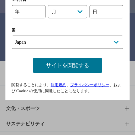
年
日
月
関連リンク
国
バー検索サイト［BAR-NAVI］
サイトを閲覧する
商品
閲覧することにより、
利用規約
、
プライバシーポリシー
、およ
び Cookie の使用に同意したことになります。
商品TOP
知る・楽しむ
商品一覧
知る・楽しむTOP
文化・スポーツ
商品発売情報
キャンペーン
文化・スポーツTOP
サステナビリティ