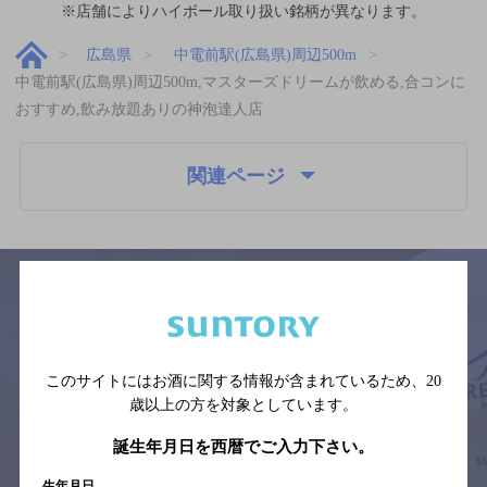
※店舗によりハイボール取り扱い銘柄が異なります。
広島県
中電前駅(広島県)周辺500m
中電前駅(広島県)周辺500m,マスターズドリームが飲める,合コンに
おすすめ,飲み放題ありの神泡達人店
関連ページ
サイトマップ
ご意見・ご感想
利用規約
※それぞれのお店のメニューや営業時間などの掲載情報については、
このサイトにはお酒に関する情報が含まれているため、
20
予告なしに変更されることがありますので、
歳以上の方を対象としています。
念のためお店にご確認の上ご来店くださいますようお願い申し上げま
す。
誕生年月日を西暦でご入力下さい。
情報提供：ぐるなび
生年月日