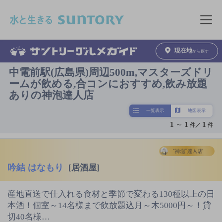
このページの本文へ移動
メニュ
現在地
から探す
中電前駅(広島県)周辺500m,マスターズドリ
ームが飲める,合コンにおすすめ,飲み放題
ありの神泡達人店
一覧表示
地図表示
1
～
1
1
件／
件
吟結 はなもり
[居酒屋]
産地直送で仕入れる食材と季節で変わる130種以上の日
本酒！個室～14名様まで飲放題込月～木5000円～！貸
切40名様…