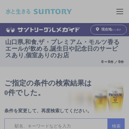
このページの本文へ移動
メニュ
現在地
から探す
山口県,和食,ザ・プレミアム・モルツ香る
エールが飲める,誕生日や記念日のサービ
スあり,個室ありのお店
0
～
0
0
件 ／
件
ご指定の条件の検索結果は
0件でした。
条件を変更して、再度検索してください。