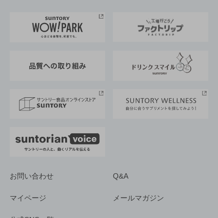
お料理・お酒レシピ
サントリー美術館
トップメッセージ
企業情報TOP
地域情報
サントリーサンバーズ大阪
サントリーが考えるサステナビリティ経営
企業概要
東京サントリーサンゴリアス
ESG情報ポータル
グループ企業一覧
サントリースポーツ
サステナビリティストーリーズ
事業所一覧
採用情報
お問い合わせ
Q&A
マイページ
メールマガジン