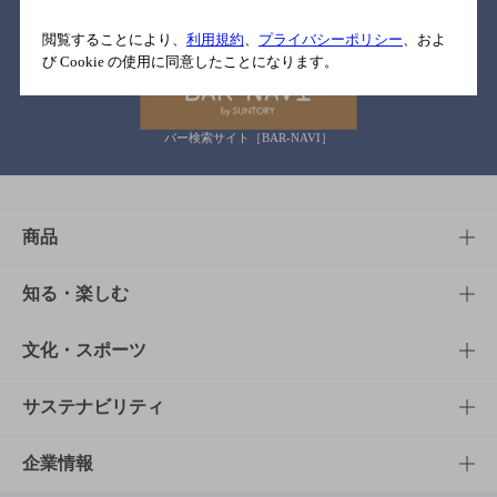
関連リンク
閲覧することにより、
利用規約
、
プライバシーポリシー
、およ
び Cookie の使用に同意したことになります。
バー検索サイト［BAR-NAVI］
商品
商品TOP
知る・楽しむ
商品一覧
知る・楽しむTOP
文化・スポーツ
商品発売情報
キャンペーン
文化・スポーツTOP
サステナビリティ
栄養成分一覧
工場見学
サントリーホール
サステナビリティTOP
企業情報