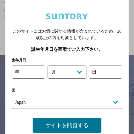
山口県
山口県,和食,ザ・プレミアム・モルツ香るエールが飲める,誕生日や
記念日のサービスあり,個室ありのお店
このサイトにはお酒に関する情報が含まれているため、
20
関連ページ
歳以上の方を対象としています。
誕生年月日を西暦でご入力下さい。
生年月日
年
日
月
サイトマップ
ご意見・ご感想
利用規約
※それぞれのお店のメニューや営業時間などの掲載情報については、
国
予告なしに変更されることがありますので、
念のためお店にご確認の上ご来店くださいますようお願い申し上げま
す。
情報提供：ぐるなび
サイトを閲覧する