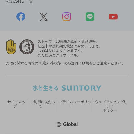
公式SNS一覧
ストップ！20歳未満飲酒・飲酒運転。
妊娠中や授乳期の飲酒はやめましょう。
お酒はなによりも適量です。
のんだあとはリサイクル。
お酒に関する情報の20歳未満の方への転送および共有はご遠慮ください。
サイトマッ
ご利用にあたっ
プライバシーポリシ
ウェブアクセシビリ
プ
て
ー
ティ
ポリシー
新しいウィンドウで開く
Global