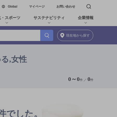
新しいウィンドウで開く
Global
マイページ
お問い合わせ
検索窓を開く
化・スポーツ
サステナビリティ
企業情報
現在地
から探す
る,女性
0
～
0
0
件 ／
件
0件でした。