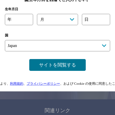
関連ページ
生年月日
年
日
月
国
サイトマップ
ご意見・ご感想
利用規約
サイトを閲覧する
情報については、
予告なしに変更されることがありますので、
念のためお店にご確
より、
利用規約
、
プライバシーポリシー
、および Cookie の使用に同意し
情報提供：ぐるなび
関連リンク