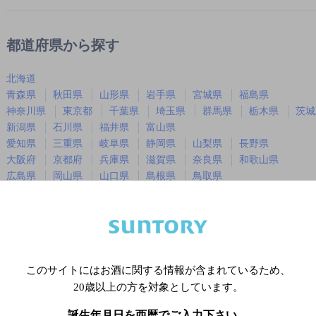
都道府県から探す
北海道
青森県
秋田県
山形県
岩手県
宮城県
福島県
神奈川県
東京都
千葉県
埼玉県
群馬県
栃木県
茨城
新潟県
石川県
福井県
富山県
愛知県
三重県
岐阜県
静岡県
山梨県
長野県
大阪府
京都府
兵庫県
滋賀県
奈良県
和歌山県
広島県
岡山県
山口県
島根県
鳥取県
徳島県
香川県
愛媛県
高知県
福岡県
佐賀県
長崎県
熊本県
大分県
宮崎県
鹿児島
沖縄県
このサイトにはお酒に関する情報が含まれているため、
20歳以上の方を対象としています。
※店舗によりハイボール取り扱い銘
誕生年月日を西暦でご入力下さい。