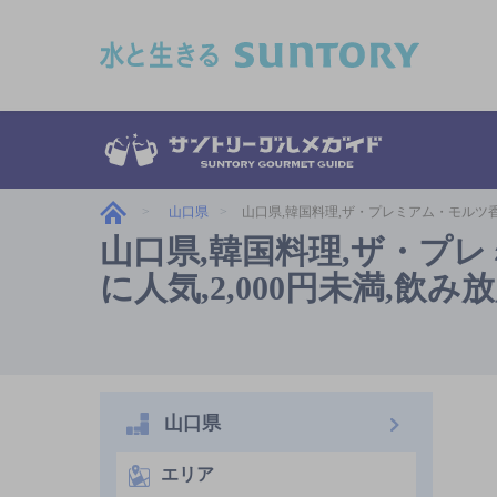
このページの本文へ移動
山口県
山口県,韓国料理,ザ・プレミアム・モルツ香
山口県,韓国料理,ザ・プ
に人気,2,000円未満,飲
山口県
エリア