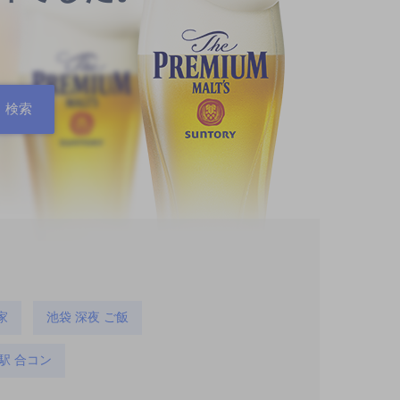
家
池袋 深夜 ご飯
駅 合コン