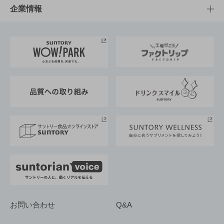
栄養成分一覧
工場見学
サントリーホール
サステナビリティTOP
企業情報
お料理・お酒レシピ
サントリー美術館
トップメッセージ
企業情報TOP
地域情報
サントリーサンバーズ大阪
サントリーが考えるサステナビリティ経営
企業概要
東京サントリーサンゴリアス
ESG情報ポータル
グループ企業一覧
サントリースポーツ
サステナビリティストーリーズ
事業所一覧
採用情報
お問い合わせ
Q&A