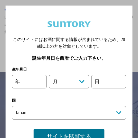
山口県
山口県,飲茶・点心,ザ・プレミアム・モルツ香るエールが飲める,30
名以上の宴会・パーティ歓迎,5,000円以上～7,000円未満,個室あり/
飲み放題ありのお店
このサイトにはお酒に関する情報が含まれているため、
20
歳以上の方を対象としています。
関連ページ
誕生年月日を西暦でご入力下さい。
生年月日
年
日
月
サイトマップ
ご意見・ご感想
利用規約
国
※それぞれのお店のメニューや営業時間などの掲載情報については、
予告なしに変更されることがありますので、
念のためお店にご確認の上ご来店くださいますようお願い申し上げま
す。
サイトを閲覧する
情報提供：ぐるなび