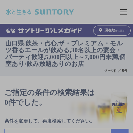
このページの本文へ移動
メニュ
現在地
から探す
山口県,飲茶・点心,ザ・プレミアム・モル
ツ香るエールが飲める,30名以上の宴会・
パーティ歓迎,5,000円以上～7,000円未満,個
室あり/飲み放題ありのお店
0
～
0
0
件 ／
件
ご指定の条件の検索結果は
0件でした。
条件を変更して、再度検索してください。