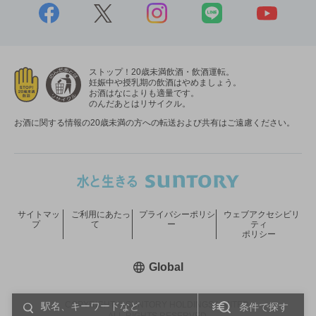
ストップ！20歳未満飲酒・飲酒運転。
妊娠中や授乳期の飲酒はやめましょう。
お酒はなによりも適量です。
のんだあとはリサイクル。
お酒に関する情報の20歳未満の方への転送および共有はご遠慮ください。
サイトマッ
ご利用にあたっ
プライバシーポリシ
ウェブアクセシビリ
プ
て
ー
ティ
ポリシー
新しいウィンドウで開く
Global
COPYRIGHT © SUNTORY HOLDINGS LIMITED.
条件で探す