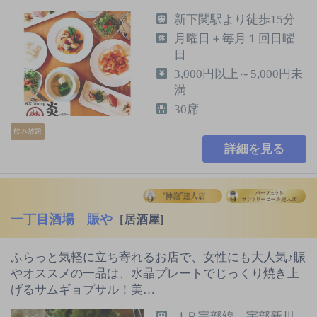
新下関駅より徒歩15分
月曜日＋毎月１回日曜
日
3,000円以上～5,000円未
満
30席
飲み放題
詳細を見る
一丁目酒場 賑や
[居酒屋]
ふらっと気軽に立ち寄れるお店で、女性にも大人気♪賑
やオススメの一品は、水晶プレートでじっくり焼き上
げるサムギョプサル！美…
ＪＲ宇部線 宇部新川