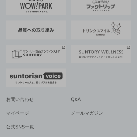
地域情報
サントリーサンバーズ大阪
サントリーが考えるサステナビリティ経営
企業概要
東京サントリーサンゴリアス
ESG情報ポータル
グループ企業一覧
サントリースポーツ
サステナビリティストーリーズ
事業所一覧
採用情報
お問い合わせ
Q&A
マイページ
メールマガジン
公式SNS一覧