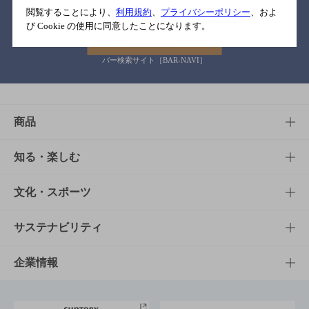
閲覧することにより、
利用規約
、
プライバシーポリシー
、およ
び Cookie の使用に同意したことになります。
バー検索サイト［BAR-NAVI］
商品
商品TOP
知る・楽しむ
商品一覧
知る・楽しむTOP
文化・スポーツ
商品発売情報
キャンペーン
文化・スポーツTOP
サステナビリティ
栄養成分一覧
工場見学
サントリーホール
サステナビリティTOP
企業情報
お料理・お酒レシピ
サントリー美術館
トップメッセージ
企業情報TOP