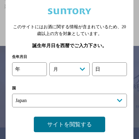
楽しめる,3,000円以上～5,000円未満,飲み放題ありのお店
関連ページ
このサイトにはお酒に関する情報が含まれているため、
20
歳以上の方を対象としています。
誕生年月日を西暦でご入力下さい。
生年月日
年
日
月
サイトマップ
ご意見・ご感想
利用規約
※それぞれのお店のメニューや営業時間などの掲載情報については、
予告なしに変更されることがありますので、
国
念のためお店にご確認の上ご来店くださいますようお願い申し上げま
す。
情報提供：ぐるなび
サイトを閲覧する
関連リンク