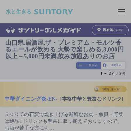
このページの本文へ移動
メニュ
現在地
から探す
山口県,居酒屋,ザ・プレミアム・モルツ香
るエールが飲める,大勢で楽しめる,3,000円
以上～5,000円未満,飲み放題ありのお店
一覧表示
地図表示
1
～
2
2
件／
件
中華ダイニング炎-EN-
[本格中華と豊富なドリンク]
５００℃の石窯で焼き上げる新鮮なお肉・魚貝・野菜
は絶品!!ドリンクも豊富に取り揃えておりますので、
お酒が苦手な方にも…