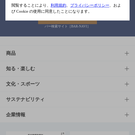
閲覧することにより、
利用規約
、
プライバシーポリシー
、およ
び Cookie の使用に同意したことになります。
バー検索サイト［BAR-NAVI］
商品
商品TOP
知る・楽しむ
商品一覧
知る・楽しむTOP
文化・スポーツ
商品発売情報
キャンペーン
文化・スポーツTOP
サステナビリティ
栄養成分一覧
工場見学
サントリーホール
サステナビリティTOP
企業情報
お料理・お酒レシピ
サントリー美術館
トップメッセージ
企業情報TOP