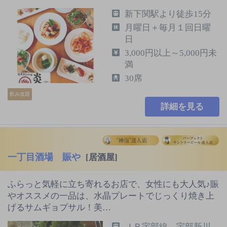
新下関駅より徒歩15分
月曜日＋毎月１回日曜
日
3,000円以上～5,000円未
満
30席
飲み放題
詳細を見る
一丁目酒場 賑や
[居酒屋]
ふらっと気軽に立ち寄れるお店で、女性にも大人気♪賑
やオススメの一品は、水晶プレートでじっくり焼き上
げるサムギョプサル！美…
ＪＲ宇部線 宇部新川