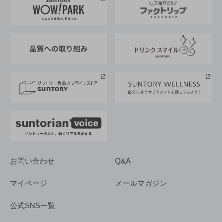
地域情報
サントリーサンバーズ大阪
サントリーが考えるサステナビリティ経営
企業概要
東京サントリーサンゴリアス
ESG情報ポータル
グループ企業一覧
サントリースポーツ
サステナビリティストーリーズ
事業所一覧
採用情報
お問い合わせ
Q&A
マイページ
メールマガジン
公式SNS一覧