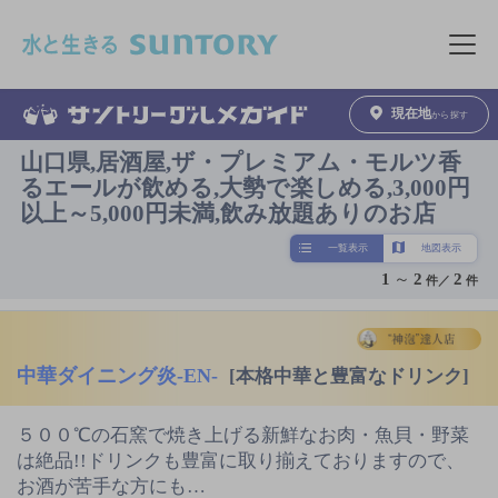
このページの本文へ移動
メニュ
現在地
から探す
山口県,居酒屋,ザ・プレミアム・モルツ香
るエールが飲める,大勢で楽しめる,3,000円
以上～5,000円未満,飲み放題ありのお店
一覧表示
地図表示
1
～
2
2
件／
件
中華ダイニング炎-EN-
[本格中華と豊富なドリンク]
５００℃の石窯で焼き上げる新鮮なお肉・魚貝・野菜
は絶品!!ドリンクも豊富に取り揃えておりますので、
お酒が苦手な方にも…