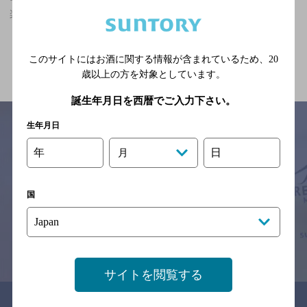
楽しめる,3,000円以上～5,000円未満,飲み放題ありのお店
関連ページ
このサイトにはお酒に関する情報が含まれているため、
20
歳以上の方を対象としています。
誕生年月日を西暦でご入力下さい。
生年月日
年
日
月
サイトマップ
ご意見・ご感想
利用規約
※それぞれのお店のメニューや営業時間などの掲載情報については、
予告なしに変更されることがありますので、
国
念のためお店にご確認の上ご来店くださいますようお願い申し上げま
す。
情報提供：ぐるなび
サイトを閲覧する
関連リンク