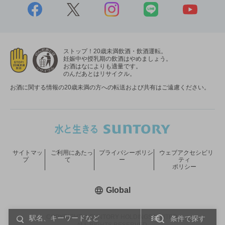
ストップ！20歳未満飲酒・飲酒運転。
妊娠中や授乳期の飲酒はやめましょう。
お酒はなによりも適量です。
のんだあとはリサイクル。
お酒に関する情報の20歳未満の方への転送および共有はご遠慮ください。
サイトマッ
ご利用にあたっ
プライバシーポリシ
ウェブアクセシビリ
プ
て
ー
ティ
ポリシー
新しいウィンドウで開く
Global
COPYRIGHT © SUNTORY HOLDINGS LIMITED.
条件で探す