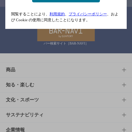
閲覧することにより、
利用規約
、
プライバシーポリシー
、およ
関連リンク
び Cookie の使用に同意したことになります。
バー検索サイト［BAR-NAVI］
商品
商品TOP
知る・楽しむ
商品一覧
知る・楽しむTOP
文化・スポーツ
商品発売情報
キャンペーン
文化・スポーツTOP
サステナビリティ
栄養成分一覧
工場見学
サントリーホール
サステナビリティTOP
企業情報