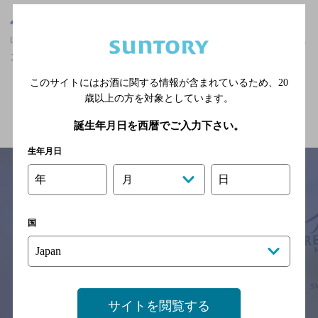
山口県
山口県,うどん・そば,ザ・プレミアム・モルツ香るエールが飲める,
スポーツ観戦ができる,3,000円以上～5,000円未満の神泡達人店
このサイトにはお酒に関する情報が含まれているため、
20
歳以上の方を対象としています。
関連ページ
誕生年月日を西暦でご入力下さい。
生年月日
年
日
月
サイトマップ
ご意見・ご感想
利用規約
国
※それぞれのお店のメニューや営業時間などの掲載情報については、
予告なしに変更されることがありますので、
念のためお店にご確認の上ご来店くださいますようお願い申し上げま
す。
情報提供：ぐるなび
サイトを閲覧する