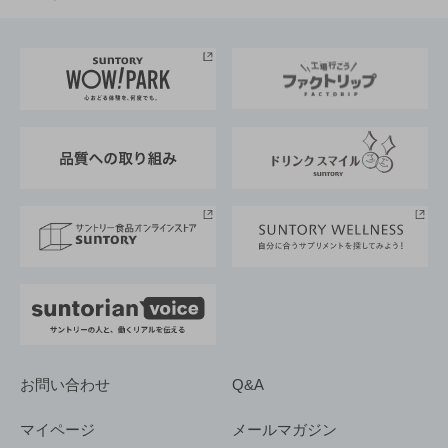
お料理・お酒レシピ
サントリー美術館
トップメッセージ
企業情報TOP
地域情報
サントリーサンバーズ大阪
サントリーが考えるサステナビリティ経営
企業概要
東京サントリーサンゴリアス
ESG情報ポータル
グループ企業一覧
サントリースポーツ
サステナビリティストーリーズ
事業所一覧
採用情報
お問い合わせ
Q&A
マイページ
メールマガジン