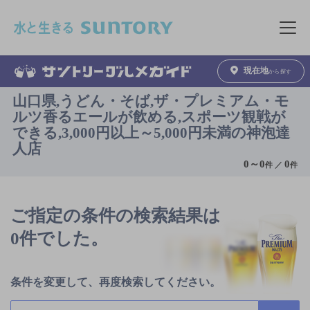
このページの本文へ移動
メニュ
現在地
から探す
山口県,うどん・そば,ザ・プレミアム・モ
ルツ香るエールが飲める,スポーツ観戦が
できる,3,000円以上～5,000円未満の神泡達
人店
0
～
0
0
件 ／
件
ご指定の条件の検索結果は
0件でした。
条件を変更して、再度検索してください。