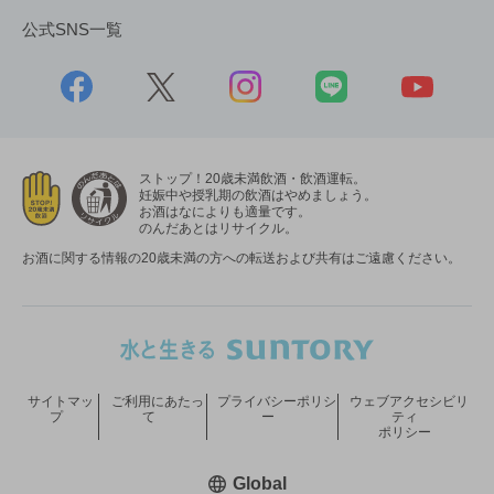
公式SNS一覧
ストップ！20歳未満飲酒・飲酒運転。
妊娠中や授乳期の飲酒はやめましょう。
お酒はなによりも適量です。
のんだあとはリサイクル。
お酒に関する情報の20歳未満の方への転送および共有はご遠慮ください。
サイトマッ
ご利用にあたっ
プライバシーポリシ
ウェブアクセシビリ
プ
て
ー
ティ
ポリシー
新しいウィンドウで開く
Global