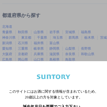
都道府県から探す
北海道
青森県
秋田県
山形県
岩手県
宮城県
福島県
神奈川県
東京都
千葉県
埼玉県
群馬県
栃木県
茨城
新潟県
石川県
福井県
富山県
愛知県
三重県
岐阜県
静岡県
山梨県
長野県
大阪府
京都府
兵庫県
滋賀県
奈良県
和歌山県
広島県
岡山県
山口県
島根県
鳥取県
徳島県
香川県
愛媛県
高知県
福岡県
佐賀県
長崎県
熊本県
大分県
宮崎県
鹿児島
沖縄県
このサイトにはお酒に関する情報が含まれているため、
20歳以上の方を対象としています。
※店舗によりハイボール取り扱い銘
誕生年月日を西暦でご入力下さい。