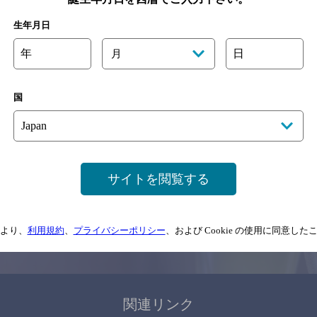
関連ページ
生年月日
年
日
月
国
サイトマップ
ご意見・ご感想
利用規約
サイトを閲覧する
情報については、
予告なしに変更されることがありますので、
念のためお店にご確
より、
利用規約
、
プライバシーポリシー
、および Cookie の使用に同意し
情報提供：ぐるなび
関連リンク