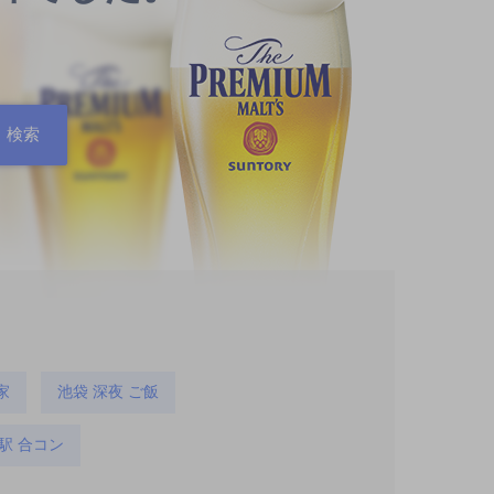
家
池袋 深夜 ご飯
駅 合コン