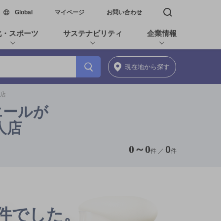
新しいウィンドウで開く
Global
マイページ
お問い合わせ
検索窓を開く
化・スポーツ
サステナビリティ
企業情報
現在地
から探す
人店
エールが
人店
0
～
0
0
件 ／
件
0件でした。