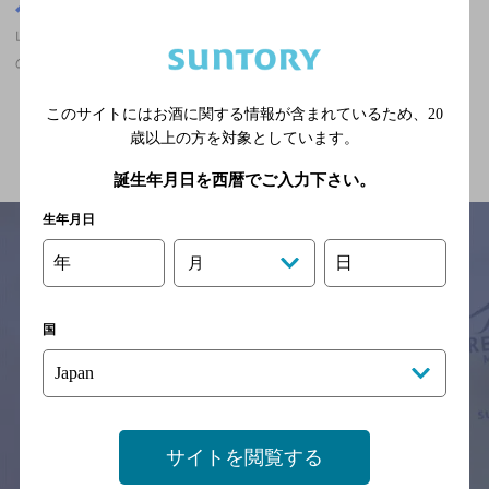
山口県
山口県,日本料理,ザ・プレミアム・モルツが飲める,誕生日や記念日
のサービスあり,10,000円以上の神泡超達人店
このサイトにはお酒に関する情報が含まれているため、
20
関連ページ
歳以上の方を対象としています。
誕生年月日を西暦でご入力下さい。
生年月日
年
日
月
サイトマップ
ご意見・ご感想
利用規約
※それぞれのお店のメニューや営業時間などの掲載情報については、
国
予告なしに変更されることがありますので、
念のためお店にご確認の上ご来店くださいますようお願い申し上げま
す。
情報提供：ぐるなび
サイトを閲覧する