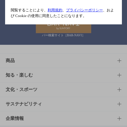
関連リンク
閲覧することにより、
利用規約
、
プライバシーポリシー
、およ
び Cookie の使用に同意したことになります。
バー検索サイト［BAR-NAVI］
商品
商品TOP
知る・楽しむ
商品一覧
知る・楽しむTOP
文化・スポーツ
商品発売情報
キャンペーン
文化・スポーツTOP
サステナビリティ
栄養成分一覧
工場見学
サントリーホール
サステナビリティTOP
企業情報