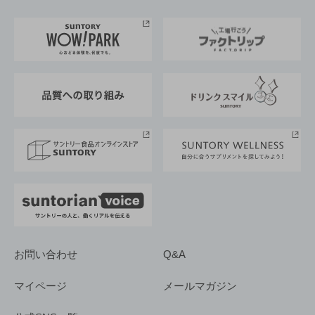
お料理・お酒レシピ
サントリー美術館
トップメッセージ
企業情報TOP
地域情報
サントリーサンバーズ大阪
サントリーが考えるサステナビリティ経営
企業概要
東京サントリーサンゴリアス
ESG情報ポータル
グループ企業一覧
サントリースポーツ
サステナビリティストーリーズ
事業所一覧
採用情報
お問い合わせ
Q&A
マイページ
メールマガジン