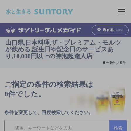
このページの本文へ移動
メニュ
現在地
から探す
山口県,日本料理,ザ・プレミアム・モルツ
が飲める,誕生日や記念日のサービスあ
り,10,000円以上の神泡超達人店
0
～
0
0
件 ／
件
ご指定の条件の検索結果は
0件でした。
条件を変更して、再度検索してください。