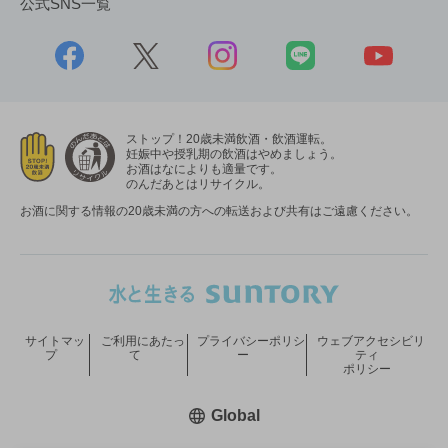
公式SNS一覧
ストップ！20歳未満飲酒・飲酒運転。
妊娠中や授乳期の飲酒はやめましょう。
お酒はなによりも適量です。
のんだあとはリサイクル。
お酒に関する情報の20歳未満の方への転送および共有はご遠慮ください。
サイトマッ
ご利用にあたっ
プライバシーポリシ
ウェブアクセシビリ
プ
て
ー
ティ
ポリシー
新しいウィンドウで開く
Global