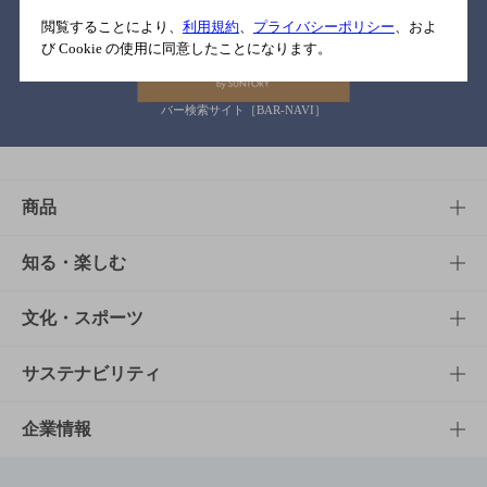
関連リンク
閲覧することにより、
利用規約
、
プライバシーポリシー
、およ
び Cookie の使用に同意したことになります。
バー検索サイト［BAR-NAVI］
商品
商品TOP
知る・楽しむ
商品一覧
知る・楽しむTOP
文化・スポーツ
商品発売情報
キャンペーン
文化・スポーツTOP
サステナビリティ
栄養成分一覧
工場見学
サントリーホール
サステナビリティTOP
企業情報
お料理・お酒レシピ
サントリー美術館
トップメッセージ
企業情報TOP