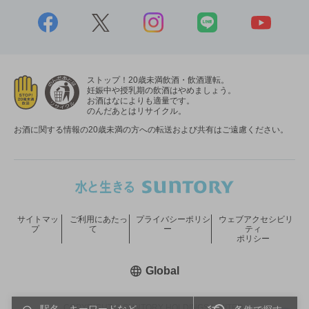
ストップ！20歳未満飲酒・飲酒運転。
妊娠中や授乳期の飲酒はやめましょう。
お酒はなによりも適量です。
のんだあとはリサイクル。
お酒に関する情報の20歳未満の方への転送および共有はご遠慮ください。
サイトマッ
ご利用にあたっ
プライバシーポリシ
ウェブアクセシビリ
プ
て
ー
ティ
ポリシー
新しいウィンドウで開く
Global
COPYRIGHT © SUNTORY HOLDINGS LIMITED.