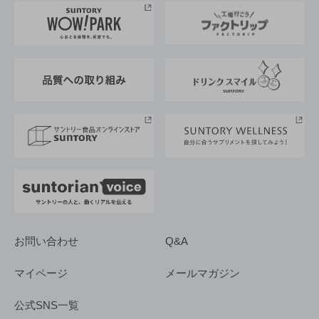
地域情報
サントリーサンバーズ大阪
サントリーが考えるサステナビリティ経営
企業概要
東京サントリーサンゴリアス
ESG情報ポータル
グループ企業一覧
サントリースポーツ
サステナビリティストーリーズ
事業所一覧
採用情報
お問い合わせ
Q&A
マイページ
メールマガジン
公式SNS一覧