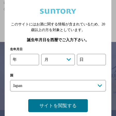
山口県,和食,ザ・プレミアム・モルツが飲める,座敷あり,個室あり
の神泡超達人店
関連ページ
このサイトにはお酒に関する情報が含まれているため、
20
歳以上の方を対象としています。
誕生年月日を西暦でご入力下さい。
生年月日
年
日
月
サイトマップ
ご意見・ご感想
利用規約
※それぞれのお店のメニューや営業時間などの掲載情報については、
国
予告なしに変更されることがありますので、
念のためお店にご確認の上ご来店くださいますようお願い申し上げま
す。
情報提供：ぐるなび
サイトを閲覧する