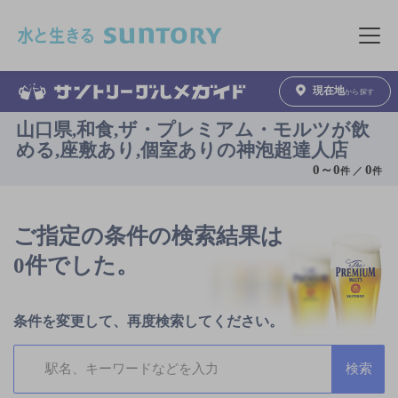
このページの本文へ移動
メニュ
現在地
から探す
山口県,和食,ザ・プレミアム・モルツが飲
める,座敷あり,個室ありの神泡超達人店
0
～
0
0
件 ／
件
ご指定の条件の検索結果は
0件でした。
条件を変更して、再度検索してください。