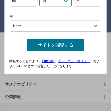
関連リンク
年
日
月
国
バー検索サイト［BAR-NAVI］
サイトを閲覧する
商品
商品TOP
知る・楽しむ
閲覧することにより、
利用規約
、
プライバシーポリシー
、およ
び Cookie の使用に同意したことになります。
商品一覧
知る・楽しむTOP
文化・スポーツ
商品発売情報
キャンペーン
文化・スポーツTOP
サステナビリティ
栄養成分一覧
工場見学
サントリーホール
サステナビリティTOP
企業情報
お料理・お酒レシピ
サントリー美術館
トップメッセージ
企業情報TOP