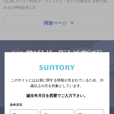
山口県,スペイン料理,ザ・プレミアム・モルツが飲める,大勢で楽し
めるの神泡超達人店
関連ページ
サイトマップ
ご意見・ご感想
利用規約
※それぞれのお店のメニューや営業時間などの掲載情報については、
予告なしに変更されることがありますので、
念のためお店にご確認の上ご来店くださいますようお願い申し上げま
このサイトにはお酒に関する情報が含まれているため、
20
す。
歳以上の方を対象としています。
情報提供：ぐるなび
誕生年月日を西暦でご入力下さい。
生年月日