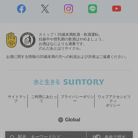
ストップ！20歳未満飲酒・飲酒運転。
妊娠中や授乳期の飲酒はやめましょう。
お酒はなによりも適量です。
のんだあとはリサイクル。
お酒に関する情報の20歳未満の方への転送および共有はご遠慮ください。
サイトマッ
ご利用にあたっ
プライバシーポリシ
ウェブアクセシビリ
プ
て
ー
ティ
ポリシー
新しいウィンドウで開く
Global
COPYRIGHT © SUNTORY HOLDINGS LIMITED.
条件で探す