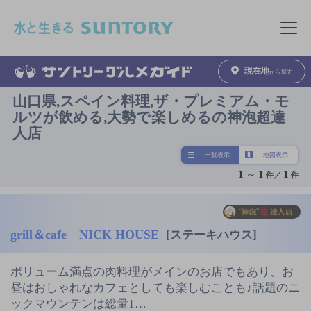
このページの本文へ移動
メニュ
現在地
から探す
山口県,スペイン料理,ザ・プレミアム・モ
ルツが飲める,大勢で楽しめるの神泡超達
人店
一覧表示
地図表示
1
～
1
1
件／
件
grill＆cafe NICK HOUSE
[ステーキハウス]
ボリューム満点の肉料理がメインのお店でもあり、お
昼はおしゃれなカフェとしても楽しむことも♪話題のニ
ックマウンテンは総量1…