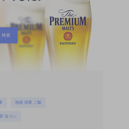
家
池袋 深夜 ご飯
駅 合コン