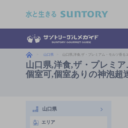
このページの本文へ移動
山口県
山口県,洋食,ザ・プレミアム・モルツ香る
山口県,洋食,ザ・プレミ
個室可,個室ありの神泡超
山口県
エリア