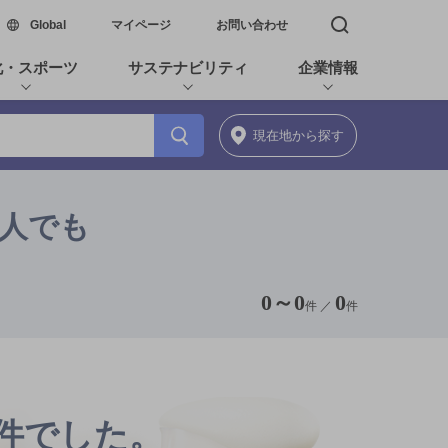
新しいウィンドウで開く
Global
マイページ
お問い合わせ
検索窓を開く
化・スポーツ
サステナビリティ
企業情報
現在地
から探す
2人でも
0
～
0
0
件 ／
件
0件でした。