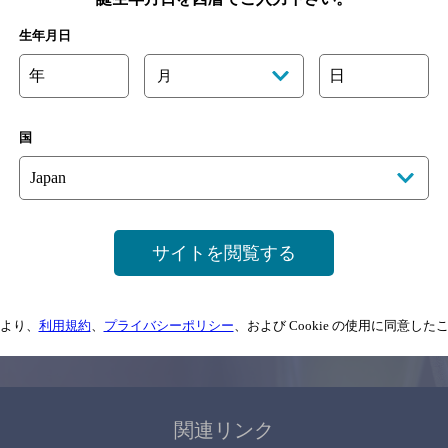
関連ページ
生年月日
年
日
月
国
サイトマップ
ご意見・ご感想
利用規約
サイトを閲覧する
情報については、
予告なしに変更されることがありますので、
念のためお店にご確
より、
利用規約
、
プライバシーポリシー
、および Cookie の使用に同意し
情報提供：ぐるなび
関連リンク