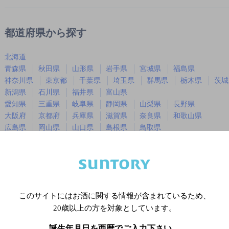
都道府県から探す
北海道
青森県
秋田県
山形県
岩手県
宮城県
福島県
神奈川県
東京都
千葉県
埼玉県
群馬県
栃木県
茨城
新潟県
石川県
福井県
富山県
愛知県
三重県
岐阜県
静岡県
山梨県
長野県
大阪府
京都府
兵庫県
滋賀県
奈良県
和歌山県
広島県
岡山県
山口県
島根県
鳥取県
徳島県
香川県
愛媛県
高知県
福岡県
佐賀県
長崎県
熊本県
大分県
宮崎県
鹿児島
沖縄県
このサイトにはお酒に関する情報が含まれているため、
20歳以上の方を対象としています。
※店舗によりハイボール取り扱い銘
誕生年月日を西暦でご入力下さい。