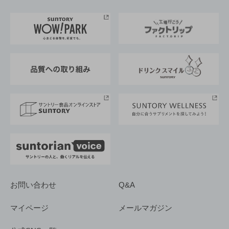
お料理・お酒レシピ
サントリー美術館
トップメッセージ
企業情報TOP
地域情報
サントリーサンバーズ大阪
サントリーが考えるサステナビリティ経営
企業概要
東京サントリーサンゴリアス
ESG情報ポータル
グループ企業一覧
サントリースポーツ
サステナビリティストーリーズ
事業所一覧
採用情報
お問い合わせ
Q&A
マイページ
メールマガジン