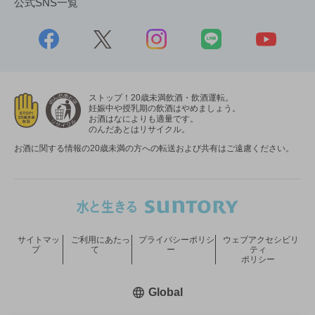
公式SNS一覧
ストップ！20歳未満飲酒・飲酒運転。
妊娠中や授乳期の飲酒はやめましょう。
お酒はなによりも適量です。
のんだあとはリサイクル。
お酒に関する情報の20歳未満の方への転送および共有はご遠慮ください。
サイトマッ
ご利用にあたっ
プライバシーポリシ
ウェブアクセシビリ
プ
て
ー
ティ
ポリシー
新しいウィンドウで開く
Global