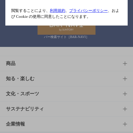
関連リンク
閲覧することにより、
利用規約
、
プライバシーポリシー
、およ
び Cookie の使用に同意したことになります。
バー検索サイト［BAR-NAVI］
商品
商品TOP
知る・楽しむ
商品一覧
知る・楽しむTOP
文化・スポーツ
商品発売情報
キャンペーン
文化・スポーツTOP
サステナビリティ
栄養成分一覧
工場見学
サントリーホール
サステナビリティTOP
企業情報