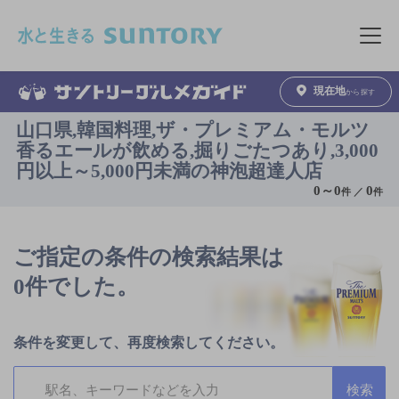
このページの本文へ移動
メニュ
現在地
から探す
山口県,韓国料理,ザ・プレミアム・モルツ
香るエールが飲める,掘りごたつあり,3,000
円以上～5,000円未満の神泡超達人店
0
～
0
0
件 ／
件
ご指定の条件の検索結果は
0件でした。
条件を変更して、再度検索してください。