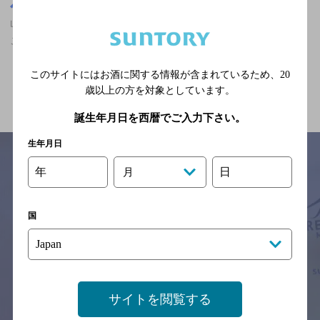
山口県
山口県,韓国料理,ザ・プレミアム・モルツ香るエールが飲める,掘り
ごたつあり,3,000円以上～5,000円未満の神泡超達人店
このサイトにはお酒に関する情報が含まれているため、
20
関連ページ
歳以上の方を対象としています。
誕生年月日を西暦でご入力下さい。
生年月日
年
日
月
サイトマップ
ご意見・ご感想
利用規約
※それぞれのお店のメニューや営業時間などの掲載情報については、
国
予告なしに変更されることがありますので、
念のためお店にご確認の上ご来店くださいますようお願い申し上げま
す。
情報提供：ぐるなび
サイトを閲覧する