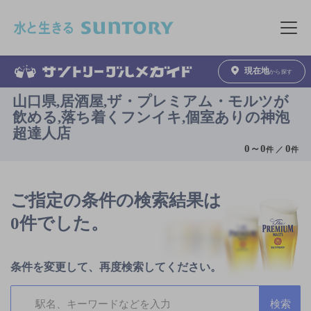
このページの本文へ移動
メニュ
現在地
から探す
山口県,居酒屋,ザ・プレミアム・モルツが
飲める,落ち着くフンイキ,個室ありの神泡
超達人店
0
～
0
0
件 ／
件
ご指定の条件の検索結果は
0件でした。
条件を変更して、再度検索してください。