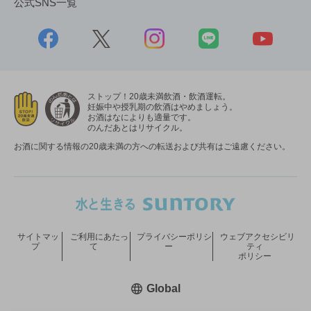
公式SNS一覧
ストップ！20歳未満飲酒・飲酒運転。
妊娠中や授乳期の飲酒はやめましょう。
お酒はなによりも適量です。
のんだあとはリサイクル。
お酒に関する情報の20歳未満の方への転送および共有はご遠慮ください。
サイトマッ
ご利用にあたっ
プライバシーポリシ
ウェブアクセシビリ
プ
て
ー
ティ
ポリシー
新しいウィンドウで開く
Global