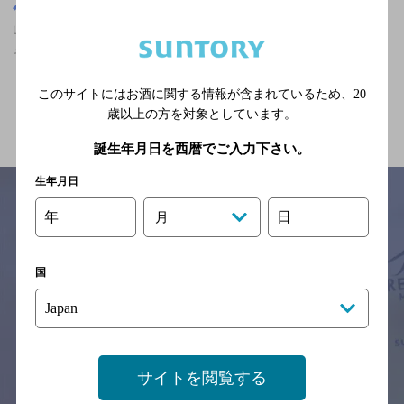
山口県
山口県,居酒屋,ザ・プレミアム・モルツが飲める,落ち着くフンイ
キ,個室ありの神泡超達人店
このサイトにはお酒に関する情報が含まれているため、
20
関連ページ
歳以上の方を対象としています。
誕生年月日を西暦でご入力下さい。
生年月日
年
日
月
サイトマップ
ご意見・ご感想
利用規約
※それぞれのお店のメニューや営業時間などの掲載情報については、
国
予告なしに変更されることがありますので、
念のためお店にご確認の上ご来店くださいますようお願い申し上げま
す。
情報提供：ぐるなび
サイトを閲覧する