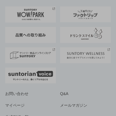
お料理・お酒レシピ
サントリー美術館
トップメッセージ
企業情報TOP
地域情報
サントリーサンバーズ大阪
サントリーが考えるサステナビリティ経営
企業概要
東京サントリーサンゴリアス
ESG情報ポータル
グループ企業一覧
サントリースポーツ
サステナビリティストーリーズ
事業所一覧
採用情報
お問い合わせ
Q&A
マイページ
メールマガジン