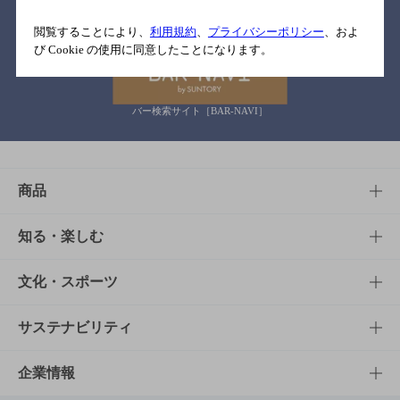
関連リンク
閲覧することにより、
利用規約
、
プライバシーポリシー
、およ
び Cookie の使用に同意したことになります。
バー検索サイト［BAR-NAVI］
商品
商品TOP
知る・楽しむ
商品一覧
知る・楽しむTOP
文化・スポーツ
商品発売情報
キャンペーン
文化・スポーツTOP
サステナビリティ
栄養成分一覧
工場見学
サントリーホール
サステナビリティTOP
企業情報