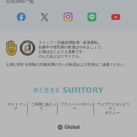
公式SNS一覧
ストップ！20歳未満飲酒・飲酒運転。
妊娠中や授乳期の飲酒はやめましょう。
お酒はなによりも適量です。
のんだあとはリサイクル。
お酒に関する情報の20歳未満の方への転送および共有はご遠慮ください。
サイトマッ
ご利用にあたっ
プライバシーポリシ
ウェブアクセシビリ
プ
て
ー
ティ
ポリシー
新しいウィンドウで開く
Global