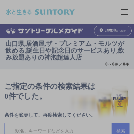
このページの本文へ移動
メニュ
現在地
から探す
山口県,居酒屋,ザ・プレミアム・モルツが
飲める,誕生日や記念日のサービスあり,飲
み放題ありの神泡超達人店
0
～
0
0
件 ／
件
ご指定の条件の検索結果は
0件でした。
条件を変更して、再度検索してください。