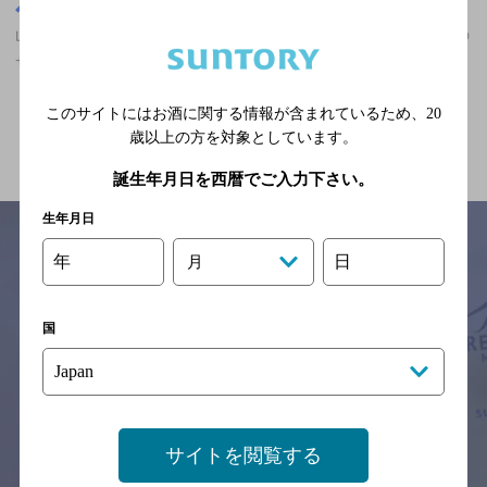
山口県
山口県,居酒屋,ザ・プレミアム・モルツが飲める,誕生日や記念日の
サービスあり,飲み放題ありの神泡超達人店
このサイトにはお酒に関する情報が含まれているため、
20
関連ページ
歳以上の方を対象としています。
誕生年月日を西暦でご入力下さい。
生年月日
年
日
月
サイトマップ
ご意見・ご感想
利用規約
※それぞれのお店のメニューや営業時間などの掲載情報については、
国
予告なしに変更されることがありますので、
念のためお店にご確認の上ご来店くださいますようお願い申し上げま
す。
情報提供：ぐるなび
サイトを閲覧する