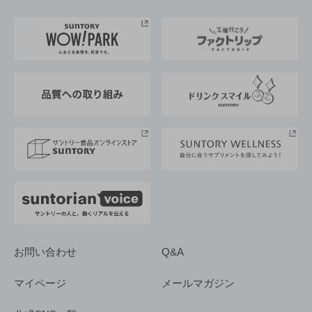
お料理・お酒レシピ
サントリー美術館
トップメッセージ
企業情報TOP
地域情報
サントリーサンバーズ大阪
サントリーが考えるサステナビリティ経営
企業概要
東京サントリーサンゴリアス
ESG情報ポータル
グループ企業一覧
サントリースポーツ
サステナビリティストーリーズ
事業所一覧
採用情報
お問い合わせ
Q&A
マイページ
メールマガジン