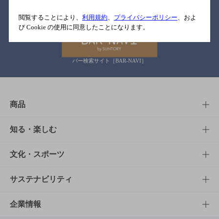
関連リンク
閲覧することにより、
利用規約
、
プライバシーポリシー
、およ
び Cookie の使用に同意したことになります。
バー検索サイト［BAR-NAVI］
商品
商品TOP
知る・楽しむ
商品一覧
知る・楽しむTOP
文化・スポーツ
商品発売情報
キャンペーン
文化・スポーツTOP
サステナビリティ
栄養成分一覧
工場見学
サントリーホール
サステナビリティTOP
企業情報