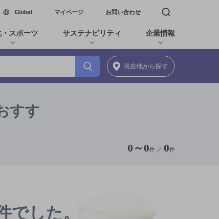
新しいウィンドウで開く
Global
マイページ
お問い合わせ
検索窓を開く
化・スポーツ
サステナビリティ
企業情報
現在地
から探す
おすす
0
～
0
0
件 ／
件
0件でした。