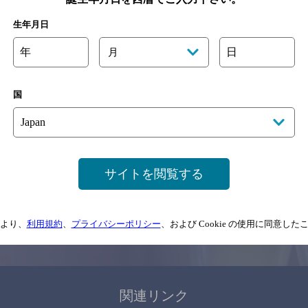
関連ページ
生年月日
年
日
月
国
サイトマップ
ご意見・ご感想
利用規約
サイトを閲覧する
情報については、
予告なしに変更されることがありますので、
念のためお店にご確
より、
利用規約
、
プライバシーポリシー
、および Cookie の使用に同意し
情報提供：ぐるなび
関連リンク