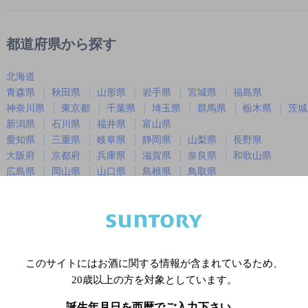
都道府県から探す
北海道
青森県
秋田県
山形県
岩手県
宮城県
福島県
神奈川県
東京都
千葉県
埼玉県
群馬県
栃木県
茨城
新潟県
石川県
福井県
富山県
愛知県
三重県
岐阜県
静岡県
山梨県
長野県
大阪府
京都府
兵庫県
滋賀県
奈良県
和歌山県
広島県
岡山県
山口県
島根県
鳥取県
徳島県
香川県
愛媛県
高知県
福岡県
佐賀県
長崎県
熊本県
大分県
宮崎県
鹿児島
沖縄県
このサイトにはお酒に関する情報が含まれているため、
20歳以上の方を対象としています。
※店舗によりハイボール取り扱い銘
誕生年月日を西暦でご入力下さい。