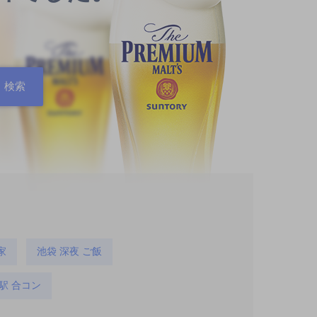
家
池袋 深夜 ご飯
駅 合コン