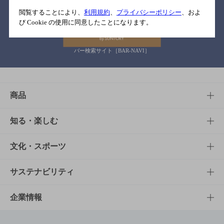
関連リンク
閲覧することにより、
利用規約
、
プライバシーポリシー
、およ
び Cookie の使用に同意したことになります。
バー検索サイト［BAR-NAVI］
商品
商品TOP
知る・楽しむ
商品一覧
知る・楽しむTOP
文化・スポーツ
商品発売情報
キャンペーン
文化・スポーツTOP
サステナビリティ
栄養成分一覧
工場見学
サントリーホール
サステナビリティTOP
企業情報
お料理・お酒レシピ
サントリー美術館
トップメッセージ
企業情報TOP