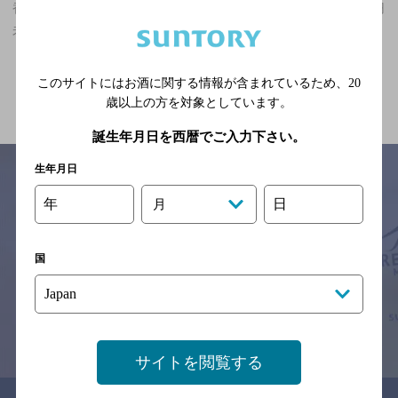
香川県,その他和食,結婚式の2次会におすすめ,5,000円以上～7,000円
未満のお店
関連ページ
このサイトにはお酒に関する情報が含まれているため、
20
歳以上の方を対象としています。
誕生年月日を西暦でご入力下さい。
生年月日
年
日
月
サイトマップ
ご意見・ご感想
利用規約
※それぞれのお店のメニューや営業時間などの掲載情報については、
国
予告なしに変更されることがありますので、
念のためお店にご確認の上ご来店くださいますようお願い申し上げま
す。
情報提供：ぐるなび
サイトを閲覧する