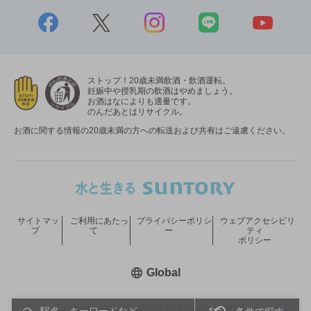
ストップ！20歳未満飲酒・飲酒運転。
妊娠中や授乳期の飲酒はやめましょう。
お酒はなによりも適量です。
のんだあとはリサイクル。
お酒に関する情報の20歳未満の方への転送および共有はご遠慮ください。
サイトマッ
ご利用にあたっ
プライバシーポリシ
ウェブアクセシビリ
プ
て
ー
ティ
ポリシー
新しいウィンドウで開く
Global
COPYRIGHT © SUNTORY HOLDINGS LIMITED.