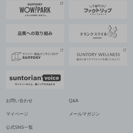
地域情報
サントリーサンバーズ大阪
サントリーが考えるサステナビリティ経営
企業概要
東京サントリーサンゴリアス
ESG情報ポータル
グループ企業一覧
サントリースポーツ
サステナビリティストーリーズ
事業所一覧
採用情報
お問い合わせ
Q&A
マイページ
メールマガジン
公式SNS一覧