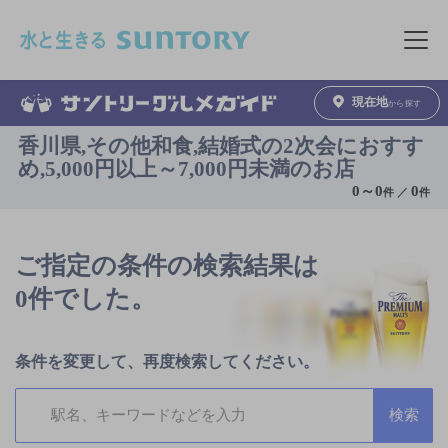
このページの本文へ移動
メニュ
現在地
から探す
香川県,その他和食,結婚式の2次会におすす
め,5,000円以上～7,000円未満のお店
0
～
0
0
件 ／
件
ご指定の条件の検索結果は
0件でした。
条件を変更して、再度検索してください。