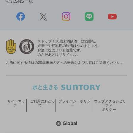
公式SNS一覧
ストップ！20歳未満飲酒・飲酒運転。
妊娠中や授乳期の飲酒はやめましょう。
お酒はなによりも適量です。
のんだあとはリサイクル。
お酒に関する情報の20歳未満の方への転送および共有はご遠慮ください。
サイトマッ
ご利用にあたっ
プライバシーポリシ
ウェブアクセシビリ
プ
て
ー
ティ
ポリシー
新しいウィンドウで開く
Global