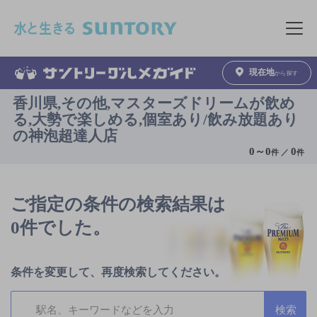
このページの本文へ移動
メニュ
現在地
から探す
香川県,その他,マスターズドリームが飲め
る,大勢で楽しめる,個室あり/飲み放題あり
の神泡超達人店
0
～
0
0
件 ／
件
ご指定の条件の検索結果は
0件でした。
条件を変更して、再度検索してください。