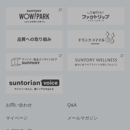
お料理・お酒レシピ
サントリー美術館
トップメッセージ
企業情報TOP
地域情報
サントリーサンバーズ大阪
サントリーが考えるサステナビリティ経営
企業概要
東京サントリーサンゴリアス
ESG情報ポータル
グループ企業一覧
サントリースポーツ
サステナビリティストーリーズ
事業所一覧
採用情報
お問い合わせ
Q&A
マイページ
メールマガジン