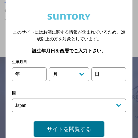
香川県
香川県,その他,マスターズドリームが飲める,大勢で楽しめる,個室
あり/飲み放題ありの神泡超達人店
このサイトにはお酒に関する情報が含まれているため、
20
関連ページ
歳以上の方を対象としています。
誕生年月日を西暦でご入力下さい。
生年月日
年
日
月
サイトマップ
ご意見・ご感想
利用規約
※それぞれのお店のメニューや営業時間などの掲載情報については、
国
予告なしに変更されることがありますので、
念のためお店にご確認の上ご来店くださいますようお願い申し上げま
す。
情報提供：ぐるなび
サイトを閲覧する