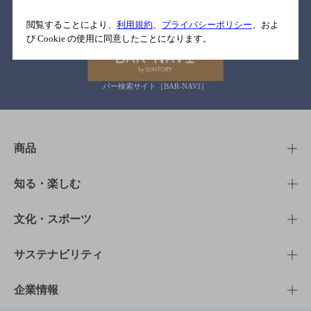
関連リンク
閲覧することにより、
利用規約
、
プライバシーポリシー
、およ
び Cookie の使用に同意したことになります。
バー検索サイト［BAR-NAVI］
商品
商品TOP
知る・楽しむ
商品一覧
知る・楽しむTOP
文化・スポーツ
商品発売情報
キャンペーン
文化・スポーツTOP
サステナビリティ
栄養成分一覧
工場見学
サントリーホール
サステナビリティTOP
企業情報