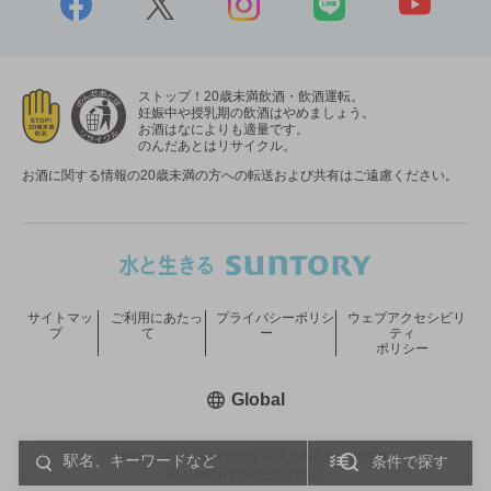
ストップ！20歳未満飲酒・飲酒運転。
妊娠中や授乳期の飲酒はやめましょう。
お酒はなによりも適量です。
のんだあとはリサイクル。
お酒に関する情報の20歳未満の方への転送および共有はご遠慮ください。
サイトマッ
ご利用にあたっ
プライバシーポリシ
ウェブアクセシビリ
プ
て
ー
ティ
ポリシー
新しいウィンドウで開く
Global
COPYRIGHT © SUNTORY HOLDINGS LIMITED.
条件で探す
ALL RIGHTS RESERVED.