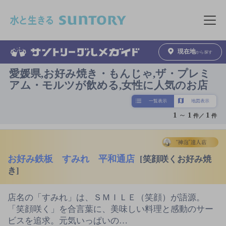
このページの本文へ移動
メニュ
現在地
から探す
愛媛県,お好み焼き・もんじゃ,ザ・プレミ
アム・モルツが飲める,女性に人気のお店
一覧表示
地図表示
1
～
1
1
件／
件
お好み鉄板 すみれ 平和通店
[笑顔咲くお好み焼
き]
店名の「すみれ」は、ＳＭＩＬＥ（笑顔）が語源。
「笑顔咲く」を合言葉に、美味しい料理と感動のサー
ビスを追求。元気いっぱいの…