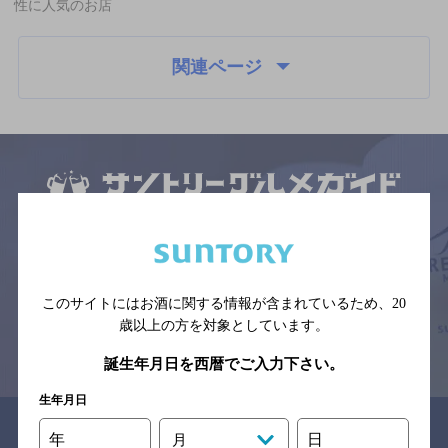
性に人気のお店
関連ページ
サイトマップ
ご意見・ご感想
利用規約
※それぞれのお店のメニューや営業時間などの掲載情報については、
予告なしに変更されることがありますので、
念のためお店にご確認の上ご来店くださいますようお願い申し上げま
す。
このサイトにはお酒に関する情報が含まれているため、
20
歳以上の方を対象としています。
情報提供：ぐるなび
誕生年月日を西暦でご入力下さい。
生年月日
関連リンク
年
日
月