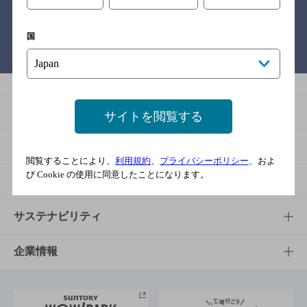
国
バー検索サイト［BAR-NAVI］
商品
サイトを閲覧する
商品TOP
知る・楽しむ
閲覧することにより、
利用規約
、
プライバシーポリシー
、およ
び Cookie の使用に同意したことになります。
商品一覧
知る・楽しむTOP
文化・スポーツ
商品発売情報
キャンペーン
文化・スポーツTOP
サステナビリティ
栄養成分一覧
工場見学
サントリーホール
サステナビリティTOP
企業情報
お料理・お酒レシピ
サントリー美術館
トップメッセージ
企業情報TOP