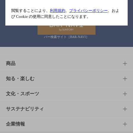
関連リンク
閲覧することにより、
利用規約
、
プライバシーポリシー
、およ
び Cookie の使用に同意したことになります。
バー検索サイト［BAR-NAVI］
商品
商品TOP
知る・楽しむ
商品一覧
知る・楽しむTOP
文化・スポーツ
商品発売情報
キャンペーン
文化・スポーツTOP
サステナビリティ
栄養成分一覧
工場見学
サントリーホール
サステナビリティTOP
企業情報