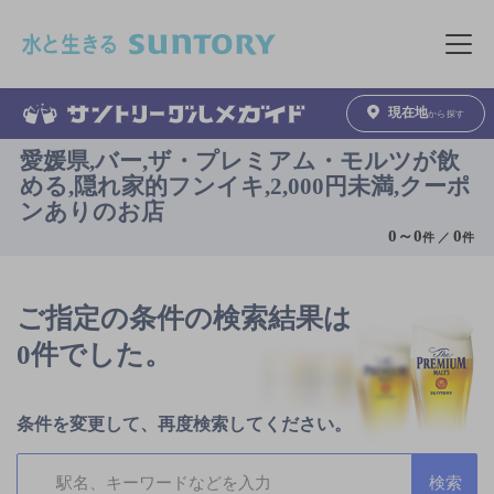
このページの本文へ移動
メニュ
現在地
から探す
愛媛県,バー,ザ・プレミアム・モルツが飲
める,隠れ家的フンイキ,2,000円未満,クーポ
ンありのお店
0
～
0
0
件 ／
件
ご指定の条件の検索結果は
0件でした。
条件を変更して、再度検索してください。