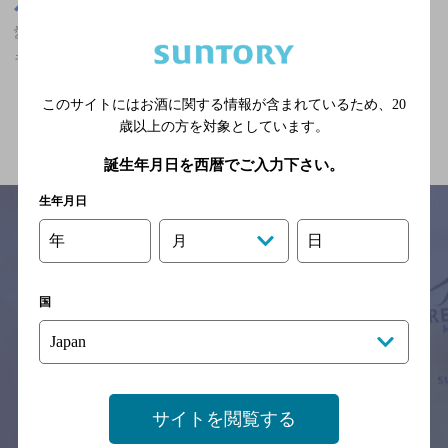
愛媛県
愛媛県,バー,ザ・プレミアム・モルツが飲める,隠れ家的フンイ
キ,2,000円未満,クーポンありのお店
このサイトにはお酒に関する情報が含まれているため、
20
関連ページ
歳以上の方を対象としています。
誕生年月日を西暦でご入力下さい。
生年月日
年
日
月
サイトマップ
ご意見・ご感想
利用規約
※それぞれのお店のメニューや営業時間などの掲載情報については、
国
予告なしに変更されることがありますので、
念のためお店にご確認の上ご来店くださいますようお願い申し上げま
す。
情報提供：ぐるなび
サイトを閲覧する