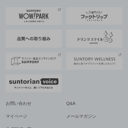
お料理・お酒レシピ
サントリー美術館
トップメッセージ
企業情報TOP
地域情報
サントリーサンバーズ大阪
サントリーが考えるサステナビリティ経営
企業概要
東京サントリーサンゴリアス
ESG情報ポータル
グループ企業一覧
サントリースポーツ
サステナビリティストーリーズ
事業所一覧
採用情報
お問い合わせ
Q&A
マイページ
メールマガジン