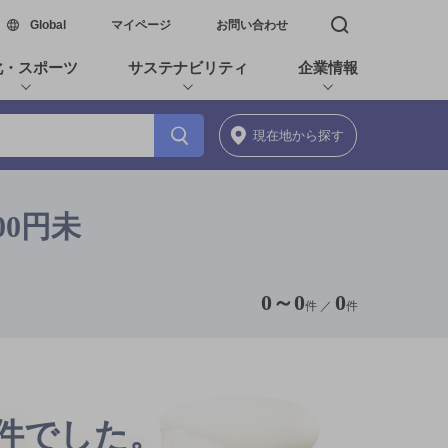
新しいウィンドウで開く
Global
マイページ
お問い合わせ
検索窓を開く
化・スポーツ
サステナビリティ
企業情報
現在地
から探す
00円未
0
～
0
0
件 ／
件
0件でした。