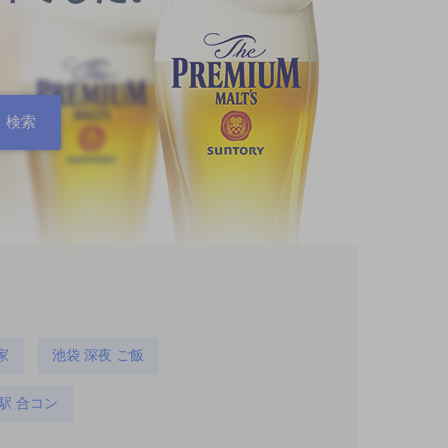
家
池袋 深夜 ご飯
駅 合コン