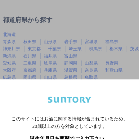
都道府県から探す
北海道
青森県
秋田県
山形県
岩手県
宮城県
福島県
神奈川県
東京都
千葉県
埼玉県
群馬県
栃木県
茨城
新潟県
石川県
福井県
富山県
愛知県
三重県
岐阜県
静岡県
山梨県
長野県
大阪府
京都府
兵庫県
滋賀県
奈良県
和歌山県
広島県
岡山県
山口県
島根県
鳥取県
徳島県
香川県
愛媛県
高知県
福岡県
佐賀県
長崎県
熊本県
大分県
宮崎県
鹿児島
沖縄県
このサイトにはお酒に関する情報が含まれているため、
20歳以上の方を対象としています。
※店舗によりハイボール取り扱い銘
誕生年月日を西暦でご入力下さい。