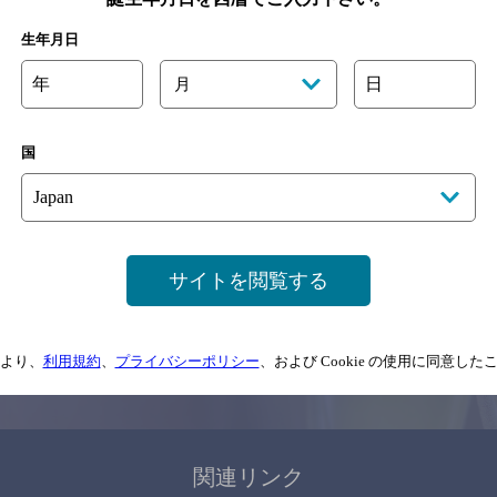
関連ページ
生年月日
年
日
月
国
サイトマップ
ご意見・ご感想
利用規約
サイトを閲覧する
情報については、
予告なしに変更されることがありますので、
念のためお店にご確
より、
利用規約
、
プライバシーポリシー
、および Cookie の使用に同意し
情報提供：ぐるなび
関連リンク