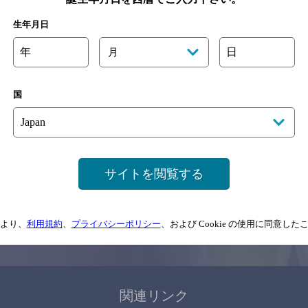
関連ページ
生年月日
年
日
月
国
サイトマップ
ご意見・ご感想
利用規約
サイトを閲覧する
情報については、
予告なしに変更されることがありますので、
念のためお店にご確
より、
利用規約
、
プライバシーポリシー
、および Cookie の使用に同意し
情報提供：ぐるなび
関連リンク