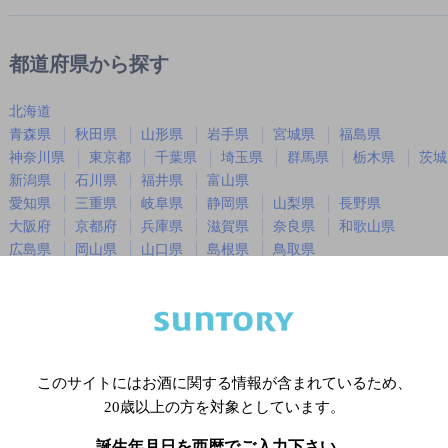
都道府県から探す
北海道
青森県
秋田県
山形県
岩手県
宮城県
福島県
神奈川県
東京都
千葉県
埼玉県
群馬県
栃木県
茨城
新潟県
石川県
福井県
富山県
愛知県
三重県
岐阜県
静岡県
山梨県
長野県
大阪府
京都府
兵庫県
滋賀県
奈良県
和歌山県
広島県
岡山県
山口県
島根県
鳥取県
徳島県
香川県
愛媛県
高知県
福岡県
佐賀県
長崎県
熊本県
大分県
宮崎県
鹿児島
沖縄県
このサイトにはお酒に関する情報が含まれているため、
20歳以上の方を対象としています。
※店舗によりハイボール取り扱い銘
誕生年月日を西暦でご入力下さい。