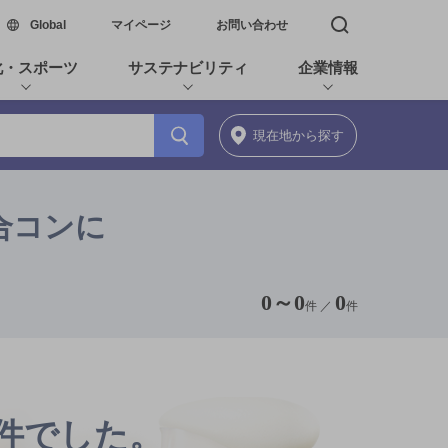
新しいウィンドウで開く
Global
マイページ
お問い合わせ
検索窓を開く
化・スポーツ
サステナビリティ
企業情報
現在地
から探す
合コンに
0
～
0
0
件 ／
件
0件でした。