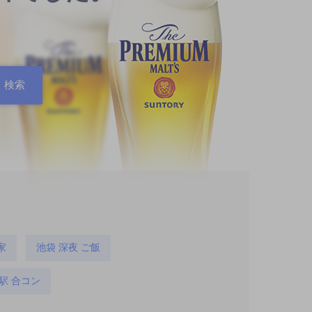
家
池袋 深夜 ご飯
駅 合コン