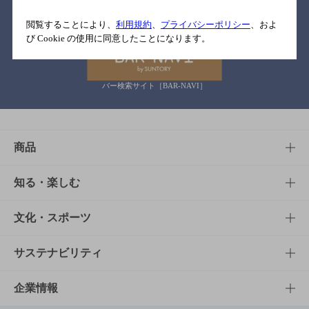
関連リンク
閲覧することにより、
利用規約
、
プライバシーポリシー
、およ
び Cookie の使用に同意したことになります。
バー検索サイト［BAR-NAVI］
商品
商品TOP
知る・楽しむ
商品一覧
知る・楽しむTOP
文化・スポーツ
商品発売情報
キャンペーン
文化・スポーツTOP
サステナビリティ
栄養成分一覧
工場見学
サントリーホール
サステナビリティTOP
企業情報