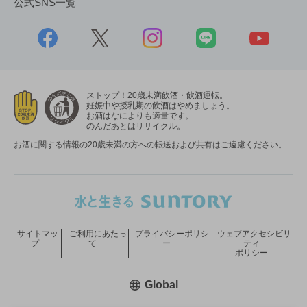
公式SNS一覧
ストップ！20歳未満飲酒・飲酒運転。
妊娠中や授乳期の飲酒はやめましょう。
お酒はなによりも適量です。
のんだあとはリサイクル。
お酒に関する情報の20歳未満の方への転送および共有はご遠慮ください。
サイトマッ
ご利用にあたっ
プライバシーポリシ
ウェブアクセシビリ
プ
て
ー
ティ
ポリシー
新しいウィンドウで開く
Global