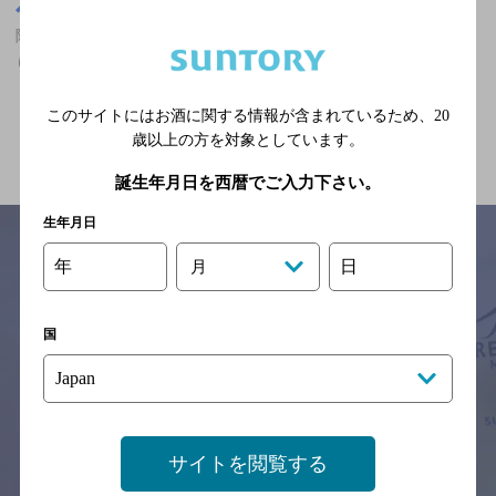
宮城県
陸前高砂駅(宮城県)周辺500m
陸前高砂駅(宮城県)周辺500m,ザ・プレミアム・モルツが飲める,掘
りごたつありの神泡超達人店
このサイトにはお酒に関する情報が含まれているため、
20
関連ページ
歳以上の方を対象としています。
誕生年月日を西暦でご入力下さい。
生年月日
年
日
月
サイトマップ
ご意見・ご感想
利用規約
※それぞれのお店のメニューや営業時間などの掲載情報については、
国
予告なしに変更されることがありますので、
念のためお店にご確認の上ご来店くださいますようお願い申し上げま
す。
情報提供：ぐるなび
サイトを閲覧する