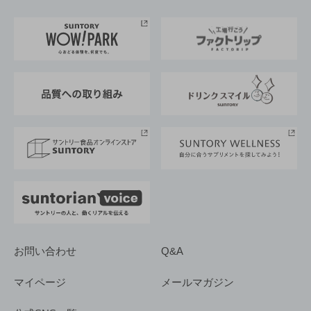
お料理・お酒レシピ
サントリー美術館
トップメッセージ
企業情報TOP
地域情報
サントリーサンバーズ大阪
サントリーが考えるサステナビリティ経営
企業概要
東京サントリーサンゴリアス
ESG情報ポータル
グループ企業一覧
サントリースポーツ
サステナビリティストーリーズ
事業所一覧
採用情報
お問い合わせ
Q&A
マイページ
メールマガジン