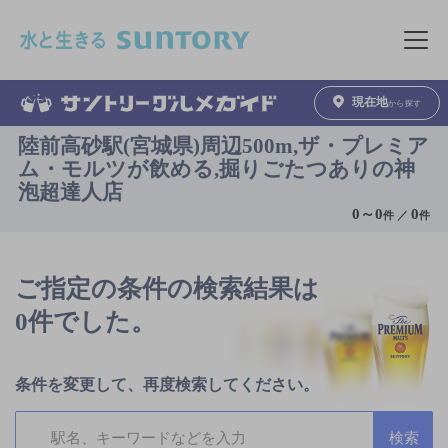
このページの本文へ移動
メニュ
現在地
から探す
陸前高砂駅(宮城県)周辺500m,ザ・プレミア
ム・モルツが飲める,掘りごたつありの神
泡超達人店
0
～
0
0
件 ／
件
ご指定の条件の検索結果は
0件でした。
条件を変更して、再度検索してください。