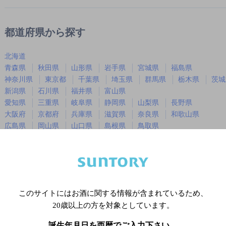
都道府県から探す
北海道
青森県
秋田県
山形県
岩手県
宮城県
福島県
神奈川県
東京都
千葉県
埼玉県
群馬県
栃木県
茨城
新潟県
石川県
福井県
富山県
愛知県
三重県
岐阜県
静岡県
山梨県
長野県
大阪府
京都府
兵庫県
滋賀県
奈良県
和歌山県
広島県
岡山県
山口県
島根県
鳥取県
徳島県
香川県
愛媛県
高知県
福岡県
佐賀県
長崎県
熊本県
大分県
宮崎県
鹿児島
沖縄県
このサイトにはお酒に関する情報が含まれているため、
20歳以上の方を対象としています。
※店舗によりハイボール取り扱い銘
誕生年月日を西暦でご入力下さい。