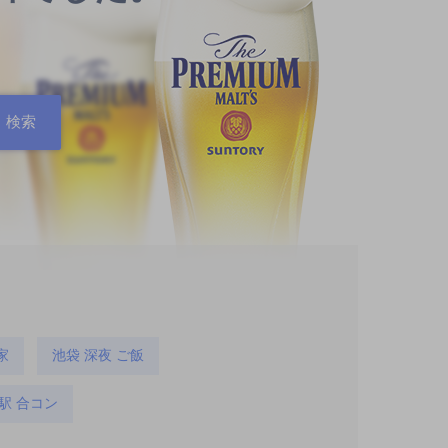
家
池袋 深夜 ご飯
駅 合コン