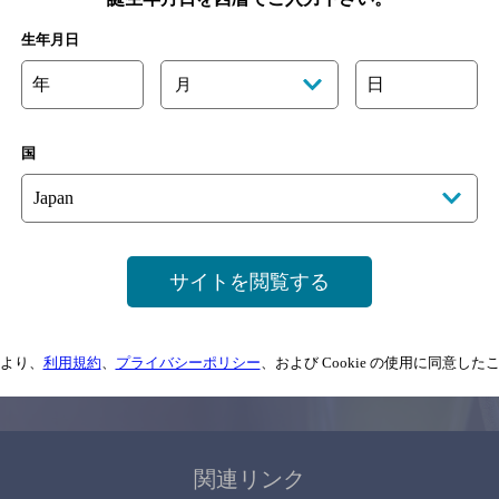
関連ページ
生年月日
年
日
月
国
サイトマップ
ご意見・ご感想
利用規約
サイトを閲覧する
情報については、
予告なしに変更されることがありますので、
念のためお店にご確
より、
利用規約
、
プライバシーポリシー
、および Cookie の使用に同意し
情報提供：ぐるなび
関連リンク