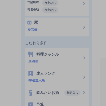
市区町村
指定なし
町名番地
指定なし
駅
愛宕橋
こだわり条件
料理ジャンル
居酒屋
達人ランク
神泡達人店
飲みたいお酒
指定なし
予算