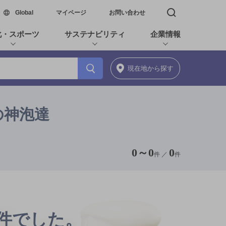
新しいウィンドウで開く
Global
マイページ
お問い合わせ
検索窓を開く
化・スポーツ
サステナビリティ
企業情報
現在地
から探す
満の神泡達
0
～
0
0
件 ／
件
0件でした。